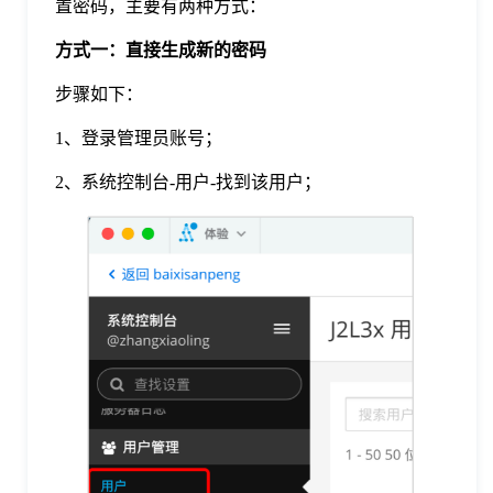
置密码，主要有两种方式：
格
方式一：直接生成新的密码
步骤如下：
技
1、登录管理员账号；
术
常
2、系统控制台-用户-找到该用户；
资
见
讯
问
题
关