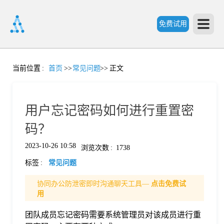
免费试用
首
当前位置
:
首页
>>
常见问题
>>
正文
页
用户忘记密码如何进行重置密
产
码？
2023-10-26 10:58
浏览次数
:
1738
品
标签
:
常见问题
功
协同办公防泄密即时沟通聊天工具—
点击免费试
用
能
团队成员忘记密码需要系统管理员对该成员进行重
价