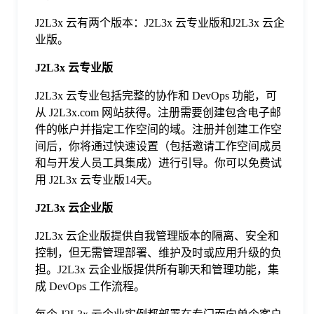
J2L3x 云有两个版本：J2L3x 云专业版和J2L3x 云企
格
业版。
J2L3x 云专业版
技
J2L3x 云专业包括完整的协作和 DevOps 功能，可
从 J2L3x.com 网站获得。注册需要创建包含电子邮
术
常
件的帐户并指定工作空间的域。注册并创建工作空
间后，你将通过快速设置（包括邀请工作空间成员
资
见
和与开发人员工具集成）进行引导。你可以免费试
用 J2L3x 云专业版14天。
讯
问
J2L3x 云企业版
J2L3x 云企业版提供自我管理版本的隔离、安全和
题
控制，但无需管理部署、维护及时或应用升级的负
担。J2L3x 云企业版提供所有聊天和管理功能，集
关
成 DevOps 工作流程。