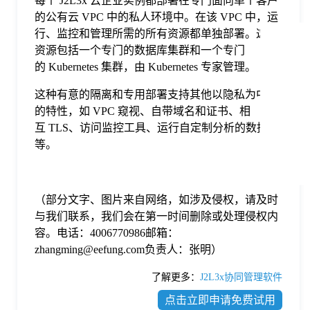
每个 J2L3x 云企业实例都部署在专门面向单个客户
于
的公有云 VPC 中的私人环境中。在该 VPC 中，运
行、监控和管理所需的所有资源都单独部署。这些
资源包括一个专门的数据库集群和一个专门
我
的 Kubernetes 集群，由 Kubernetes 专家管理。
们
这种有意的隔离和专用部署支持其他以隐私为中心
的特性，如 VPC 窥视、自带域名和证书、相
互 TLS、访问监控工具、运行自定制分析的数据库
下
等。
载
（部分文字、图片来自网络，如涉及侵权，请及时
与我们联系，我们会在第一时间删除或处理侵权内
容。电话：4006770986邮箱：
zhangming@eefung.com负责人：张明）
了解更多：
J2L3x协同管理软件
点击立即申请免费试用