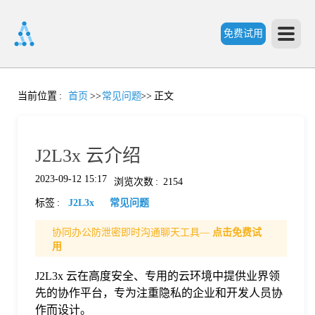
免费试用
首
当前位置
:
首页
>>
常见问题
>>
正文
页
J2L3x 云介绍
产
2023-09-12 15:17
浏览次数
:
2154
标签
:
J2L3x
常见问题
品
协同办公防泄密即时沟通聊天工具—
点击免费试
用
功
J2L3x 云在高度安全、专用的云环境中提供业界领
先的协作平台，专为注重隐私的企业和开发人员协
能
价
作而设计。