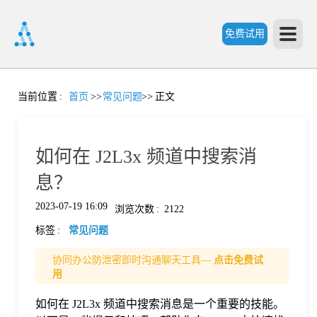
免费试用
首
当前位置
:
首页
>>
常见问题
>>
正文
页
如何在 J2L3x 频道中搜索消
产
息？
2023-07-19 16:09
浏览次数
:
2122
品
标签
:
常见问题
功
协同办公防泄密即时沟通聊天工具—
点击免费试
用
能
如何在 J2L3x 频道中搜索消息是一个重要的技能。
价