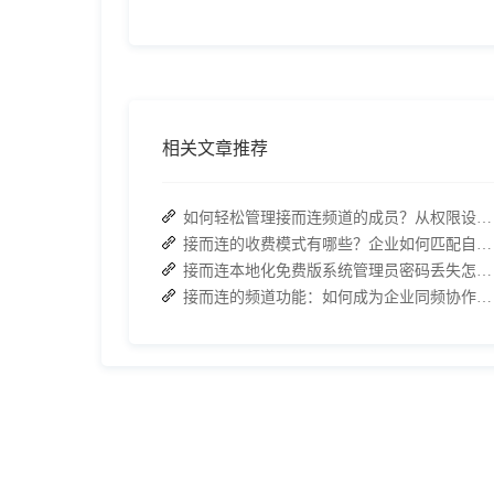
相关文章推荐
如何轻松管理接而连频道的成员？从权限设置到高效协作全指南
接而连的收费模式有哪些？企业如何匹配自身需求？
接而连本地化免费版系统管理员密码丢失怎么办？两种解决方案帮你快速恢复权限
接而连的频道功能：如何成为企业同频协作的高效枢纽？