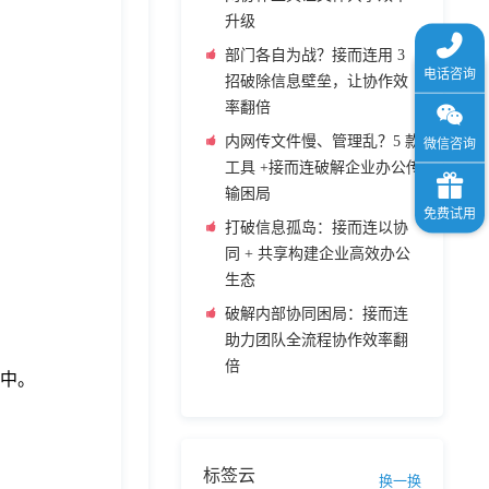
升级
部门各自为战？接而连用 3
招破除信息壁垒，让协作效
率翻倍
内网传文件慢、管理乱？5 款
工具 +接而连破解企业办公传
输困局
打破信息孤岛：接而连以协
同 + 共享构建企业高效办公
生态
破解内部协同困局：接而连
助力团队全流程协作效率翻
倍
用中。
标签云
换一换