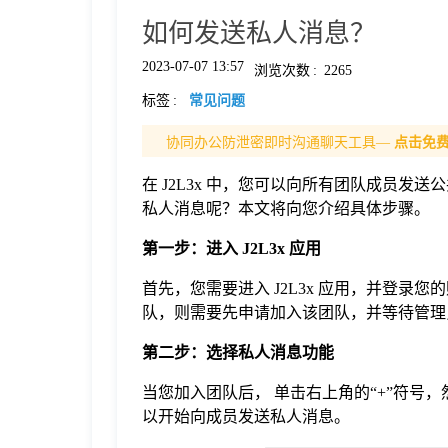
如何发送私人消息？
格
2023-07-07 13:57
浏览次数
:
2265
标签
:
常见问题
技
协同办公防泄密即时沟通聊天工具—
点击免
术
常
在 J2L3x 中，您可以向所有团队成员发送
私人消息呢？本文将向您介绍具体步骤。
资
见
第一步：进入 J2L3x 应用
讯
问
首先，您需要进入 J2L3x 应用，并登
队，则需要先申请加入该团队，并等待管理
题
第二步：选择私人消息功能
当您加入团队后， 单击右上角的“+”符号
关
以开始向成员发送私人消息。