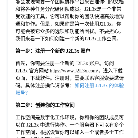
能会发现需要一个团队协作平台来管理你们的文档
和将各种任务分配给团队成员。J2L3x是一个非常
格
受欢迎的工具，它可以帮助你的团队快速高效地沟
通和协作。但是，如果你是第一次使用J2L3x，你
可能会被它众多的选项和功能所困扰。不要担心，
技
我们来看一下如何创建一个新的J2L3x工作空间。
术
常
第一步：注册一个新的 J2L3x 账户
首先，你需要注册一个新的 J2L3x 账户。访问
资
见
J2L3x 官方网站 https://www.J2L3x.com/，进入下载
页面，下载软件。注册时，需要联系客服索要邀请
码。具体注册操作请参考：
如何注册 J2L3x 的体验
讯
问
账号？
第二步：创建你的工作空间
题
工作空间是数字化工作环境，你和你的团队成员可
关
以在 J2L3x 中进行协作。一个服务器下可以有多个
工作空间，根据设置你可以加入一个或者多个工作