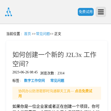
免费试用
首
当前位置
:
首页
>>
常见问题
>>
正文
页
如何创建一个新的 J2L3x 工作
产
空间？
2023-06-26 08:45
浏览次数
:
2314
品
标签
:
数字工作空间
常见问题
功
协同办公防泄密即时沟通聊天工具—
点击免费试
用
能
如果你是一位企业家或者正在创建一个项目，你可
价