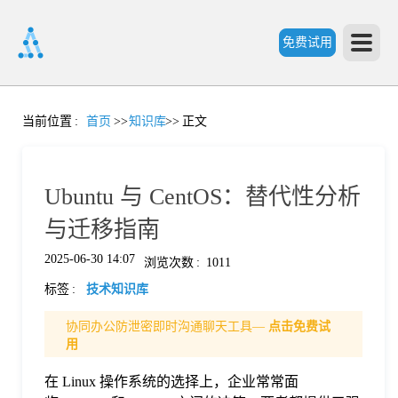
免费试用
首
当前位置
:
首页
>>
知识库
>>
正文
页
Ubuntu 与 CentOS：替代性分析
产
与迁移指南
2025-06-30 14:07
浏览次数
:
1011
品
标签
:
技术知识库
功
协同办公防泄密即时沟通聊天工具—
点击免费试
用
能
在 Linux 操作系统的选择上，企业常常面
价