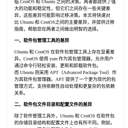
临 CentOS 和 Ubuntu 之间的决策。两者都提供了强
大的功能和稳定性，但它们之间存在一些关键差
格
异，这些差异可能影响迁移决策。本文将快速对
比 Ubuntu 和 CentOS之间的主要差异，并提供迁移
指南，帮助您在两者之间做出明智的选择。
技
一、软件包管理工具的差异
术
常
Ubuntu 和 CentOS 在软件包管理工具上存在显著差
异。CentOS 使用 yum 作为其包管理器，允许用户
资
见
通过命令行轻松安装、更新和卸载软件包。
而 Ubuntu 则采用 APT（Advanced Package Tool）作
为其软件包管理器。APT 提供了一个更为现代的包
讯
问
管理方式，支持依赖性自动处理和更复杂的包依赖
关系。
题
二、软件包文件目录和配置文件的差异
关
除了软件管理工具外，Ubuntu 和 CentOS 在软件包
的存储目录结构和配置文件上也有所不同。例如，