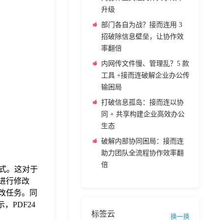
升级
部门各自为战？接而连用 3
招破除信息壁垒，让协作效
率翻倍
内网传文件慢、管理乱？5 款
工具 +接而连破解企业办公传
输困局
打破信息孤岛：接而连以协
同 + 共享构建企业高效办公
生态
破解内部协同困局：接而连
助力团队全流程协作效率翻
倍
格式。这对于
进行修改
修改任务。同
，PDF24
标签云
换一换