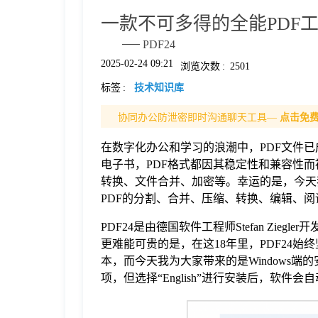
一款不可多得的全能PDF
格
PDF24
2025-02-24 09:21
浏览次数
:
2501
技
标签
:
技术知识库
术
常
协同办公防泄密即时沟通聊天工具—
点击免
在数字化办公和学习的浪潮中，PDF文件
资
见
电子书，PDF格式都因其稳定性和兼容性
转换、文件合并、加密等。幸运的是，今天我
PDF的分割、合并、压缩、转换、编辑、阅
讯
问
PDF24是由德国软件工程师Stefan Zie
题
更难能可贵的是，在这18年里，PDF24始
本，而今天我为大家带来的是Windows
项，但选择“English”进行安装后，软
关