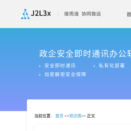
首
政企安全即时通讯办公
页
安全即时通讯
私有化部署
产
加密解密安全保障
品
功
当前位置
:
首页
>>
知识库
>>
正文
能
价