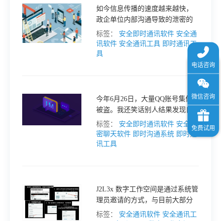
于
如今信息传播的速度越来越快，
政企单位内部沟通导致的泄密的
事件也是频繁发生。加强保教育
标签：
安全即时通讯软件
安全通
我
工作，提高单位成员的保密认知
讯软件
安全通讯工具
即时通讯工
和觉悟是防止泄密事件发生的重
具
点工作。当然在即时沟通工具方
们
面，也是需要做好保密、安全的
下
今年6月26日，大量QQ账号集体
被盗。我还笑话别人结果发现自
己也被盗了。一晚上各大群黄图
标签：
安全即时通讯软件
安全加
载
满天飞，真是社死的一天。为何
密聊天软件
即时沟通系统
即时通
已经加密做到很好的QQ也逃不过
讯工具
被盗的处境呢？如何找到一个安
全的即时通讯软件呢？
J2L3x 数字工作空间是通过系统管
理员邀请的方式，与目前大部分
的安全聊天工具不一样。 接二连
标签：
安全通讯软件
安全通讯工