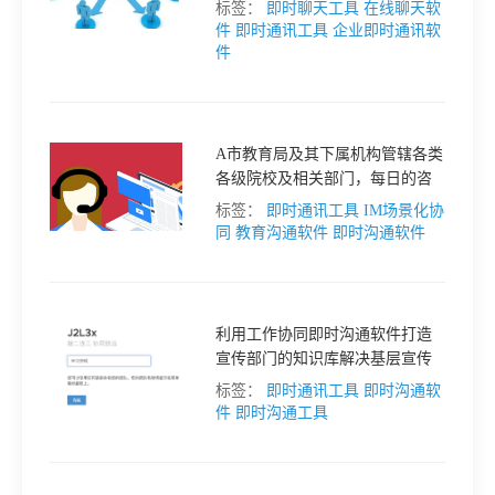
工作上班沟通使用。这个与我们
标签：
即时聊天工具
在线聊天软
熟知的微信、QQ等公共即时沟通
件
即时通讯工具
企业即时通讯软
格
工具不同，后者是个人用来与朋
件
友聊天的。
技
A市教育局及其下属机构管辖各类
术
各级院校及相关部门，每日的咨
常
询数量十分庞大。当前的人工客
标签：
即时通讯工具
IM场景化协
服主要存在以下问题：1、响应
同
教育沟通软件
即时沟通软件
资
见
慢；2、信息无法做到及时、完整
收集和整理；3、使用客服系统安
全无法保证。
讯
问
利用工作协同即时沟通软件打造
宣传部门的知识库解决基层宣传
题
部文档归类整理问题。
标签：
即时通讯工具
即时沟通软
件
即时沟通工具
关