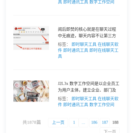
三（J2L3x）办公协作沟通工具，
具
即时通讯工具
数字工作空间
通过邀请方式让成员加入，安
全、可信更有保障。
阅后即焚的核心就是在聊天过程
中无痕迹，聊天内容不让第三方
知道。而J2L3x 数字工作空间的消
标签：
即时聊天工具
在线聊天软
息删除功能完全时可以替代的。
件
即时通讯工具
即时在线聊天工
使用即时在线聊天工具的时候，
具
用户发出的消息若不想被长时间
保存可以适时撤回。
J2L3x 数字工作空间是以企业员工
为用户主体，建立企业、部门及
个人间的多维关系，通过以应用
标签：
即时聊天工具
在线聊天软
为基础的、或开放或私密的沟通
件
即时通讯工具
数字工作空间
方式，进行安全、便捷的企业管
理、项目管理、移动办公、商务
共1878篇
上一页
1
...
186
187
188
社交、协同办公的办公即时在线
沟通软件。
下一页