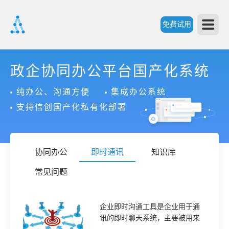
免费试用
首
政企协同办公平台国产化系统
纯办公、沟通方便
集成办公系统
页
支持信创国产化私有化部署
产
协同办公
即时通讯
知识库
品
常见问题
功
企业即时沟通工具是企业用于通
讯的即时聊天系统，主要被用来
能
价