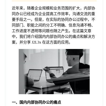
近年来，随着企业规模和业务范围的扩大，内部协
格
同办公已经成为企业提高工作效率，沟通交流的重
要手段之一。但是，在实际的协同办公过程中，不
技
同部门、职能之间的分工不明确、信息沟通不畅、
工作进度不透明等问题也随之产生。在这篇文章
中，我们将介绍国内内部协同办公的痛点和解决方
术
常
案，并分享 J2L3x 在这方面的应用。
资
见
讯
问
题
关
一、国内内部协同办公的痛点