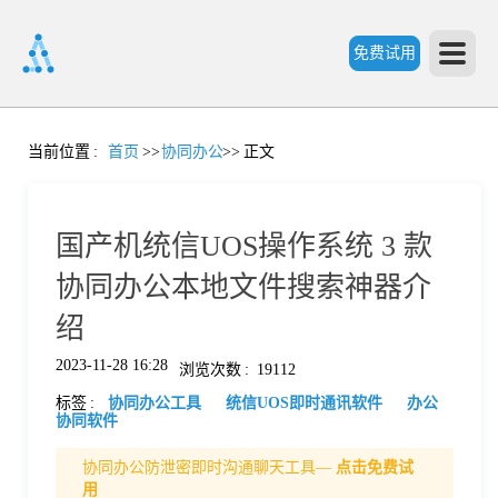
免费试用
首
当前位置
:
首页
>>
协同办公
>>
正文
页
国产机统信UOS操作系统 3 款
产
协同办公本地文件搜索神器介
绍
品
2023-11-28 16:28
浏览次数
:
19112
标签
:
协同办公工具
统信UOS即时通讯软件
办公
功
协同软件
协同办公防泄密即时沟通聊天工具—
点击免费试
能
价
用