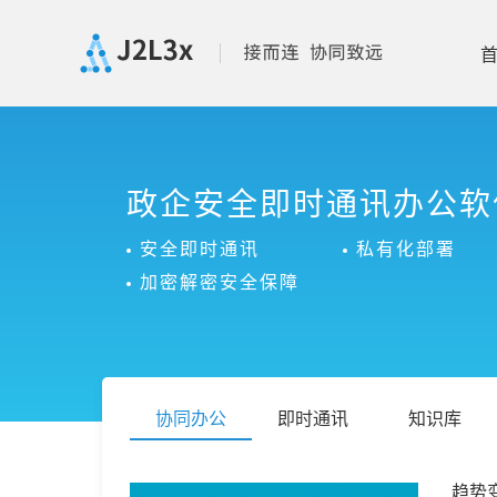
首
政企安全即时通讯办公软
页
安全即时通讯
私有化部署
产
加密解密安全保障
品
功
协同办公
即时通讯
知识库
能
价
趋势