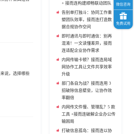
+ 接而连构建顺畅联动团队
告别单打独斗：协同工作重
塑团队效率，接而连打造数
据合规协作空间
即时通讯与即时通信：别再
混淆！一文读懂差异，接而
连适配企业协作需求
内网传输卡顿？接而连局域
网协作工具让文件共享效率
者来说，选择哪些
升级
部门各自为战？接而连用 3
招破除信息壁垒，让协作效
率翻倍
内网传文件慢、管理乱？5 款
工具 +接而连破解企业办公传
输困局
打破信息孤岛：接而连以协