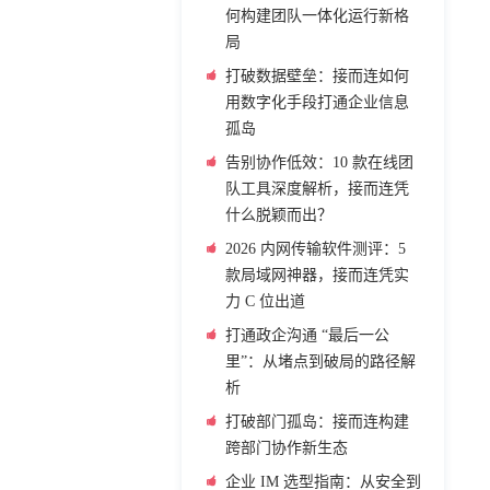
何构建团队一体化运行新格
局
打破数据壁垒：接而连如何
用数字化手段打通企业信息
孤岛
告别协作低效：10 款在线团
队工具深度解析，接而连凭
什么脱颖而出？
2026 内网传输软件测评：5
款局域网神器，接而连凭实
力 C 位出道
打通政企沟通 “最后一公
里”：从堵点到破局的路径解
析
打破部门孤岛：接而连构建
跨部门协作新生态
企业 IM 选型指南：从安全到