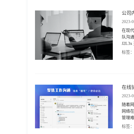
于
公司
2023-0
我
在现
队沟
们
J2L
标签
下
载
在线
2023-0
随着
网络
管理
标签