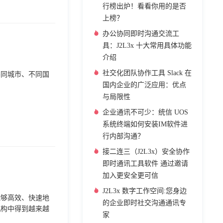
行榜出炉！看看你用的是否
上榜？
办公协同即时沟通交流工
具：J2L3x 十大常用具体功能
介绍
社交化团队协作工具 Slack 在
不同城市、不同国
国内企业的广泛应用：优点
与局限性
企业通讯不可少：统信 UOS
系统终端如何安装IM软件进
行内部沟通？
接二连三（J2L3x）安全协作
即时通讯工具软件 通过邀请
加入更安全更可信
J2L3x 数字工作空间:您身边
能够高效、快速地
的企业即时社交沟通通讯专
机构中得到越来越
家