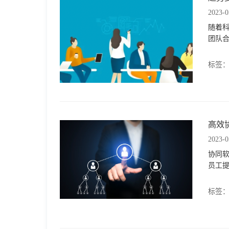
2023-0
格
随着
团队
技
标签
术
常
资
见
高效
2023-0
讯
问
协同
员工
题
标签
关