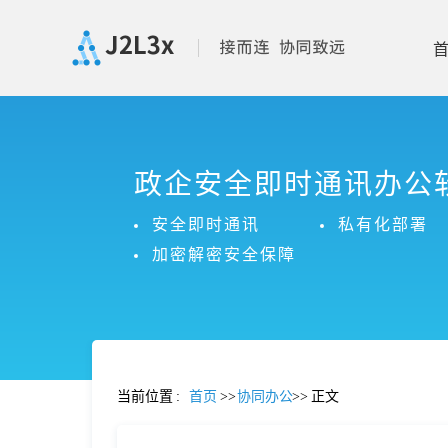
首
政企安全即时通讯办公
页
安全即时通讯
私有化部署
产
加密解密安全保障
品
功
当前位置
:
首页
>>
协同办公
>>
正文
能
价