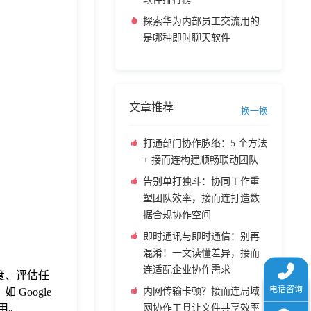
探索华为内部员工交流用的
是哪种即时聊天软件
文章推荐
换一换
打通部门协作脉络：5 个方法
+ 接而连构建顺畅联动团队
告别单打独斗：协同工作重
塑团队效率，接而连打造数
据合规协作空间
即时通讯与即时通信：别再
混淆！一文读懂差异，接而
连适配企业协作需求
度、评估任
Google
内网传输卡顿？接而连局域
使用。
网协作工具让文件共享效率