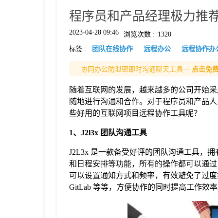
程序员和产品经理极力推
格
2023-04-28 09:46
浏览次数
:
1320
标签
:
团队在线协作
远程办公
远程协作办
技
协同办公防泄密即时沟通聊天工具—
点击免
术
常
随着互联网的发展，越来越多的公司开始采
随地进行沟通和合作。对于程序员和产品人
资
见
些好用的互联网项目远程协作工具呢？
1、J2l3x 团队沟通工具
讯
问
J2L3x 是一款备受好评的团队沟通工具
和日程安排等功能，所有的操作都可以通过电
题
可以设置通知方式和频率，有效避免了过度打扰
GitLab 等等，方便协作的同时提高工作效
关