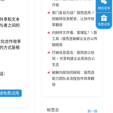
升级
部门各自为战？接而连用 3
招破除信息壁垒，让协作效
共享和文本
率翻倍
与者之间的
内网传文件慢、管理乱？5 款
工具 +接而连破解企业办公传
优化合作效率
输困局
的方式是根
打破信息孤岛：接而连以协
同 + 共享构建企业高效办公
生态
破解内部协同困局：接而连
话：
助力团队全流程协作效率翻
倍
请免费试用
标签云
换一换