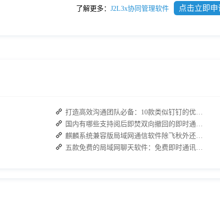
点击立即申
了解更多：
J2L3x协同管理软件
打造高效沟通团队必备：10款类似钉钉的优秀即时通讯软件推荐
国内有哪些支持阅后即焚双向撤回的即时通讯软件？
麒麟系统兼容版局域网通信软件除飞秋外还有哪些？
五款免费的局域网聊天软件：免费即时通讯软件哪款更胜一筹？