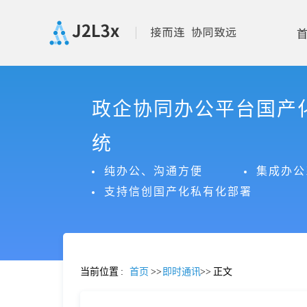
首
政企协同办公平台国产
页
统
产
纯办公、沟通方便
集成办公
支持信创国产化私有化部署
品
功
当前位置
:
首页
>>
即时通讯
>>
正文
能
价