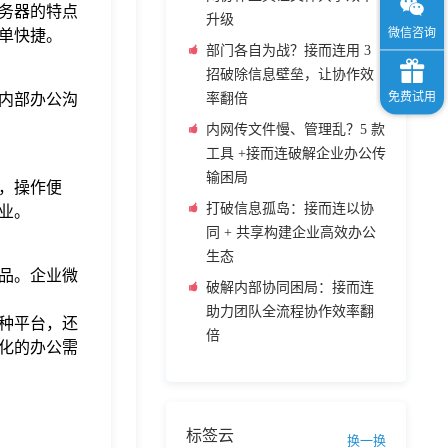
务器的特点
升级
单快捷。
部门各自为战？接而连用 3
招破除信息壁垒，让协作效
内部办公沟
率翻倍
内网传文件慢、管理乱？5 款
工具 +接而连破解企业办公传
输困局
好，操作便
打破信息孤岛：接而连以协
业。
同 + 共享构建企业高效办公
生态
品。企业微
破解内部协同困局：接而连
助力团队全流程协作效率翻
种平台，还
倍
化的办公需
标签云
换一换