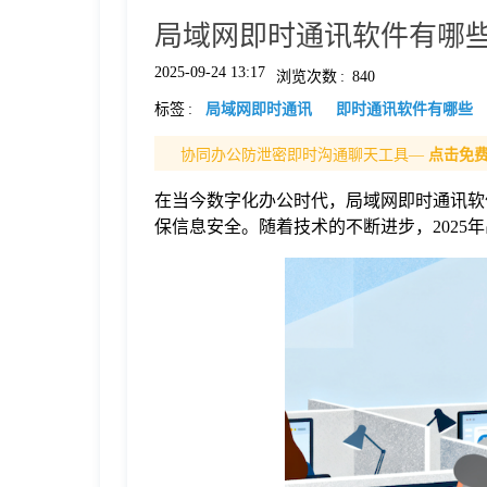
局域网即时通讯软件有哪些
格
2025-09-24 13:17
浏览次数
:
840
标签
:
局域网即时通讯
即时通讯软件有哪些
技
协同办公防泄密即时沟通聊天工具—
点击免
术
常
在当今数字化办公时代，局域网即时通讯软
保信息安全。随着技术的不断进步，202
资
见
讯
问
题
关