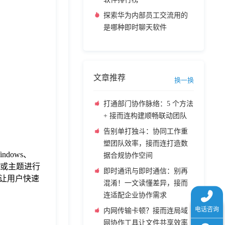
探索华为内部员工交流用的
是哪种即时聊天软件
文章推荐
换一换
打通部门协作脉络：5 个方法
+ 接而连构建顺畅联动团队
告别单打独斗：协同工作重
塑团队效率，接而连打造数
dows、
据合规协作空间
目或主题进行
即时通讯与即时通信：别再
让用户快速
混淆！一文读懂差异，接而
连适配企业协作需求
内网传输卡顿？接而连局域
网协作工具让文件共享效率