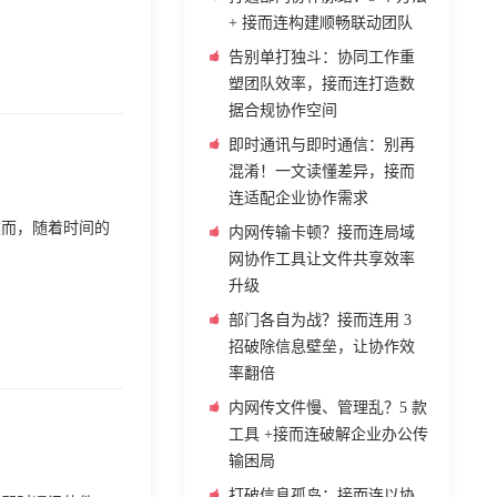
+ 接而连构建顺畅联动团队
告别单打独斗：协同工作重
塑团队效率，接而连打造数
据合规协作空间
即时通讯与即时通信：别再
混淆！一文读懂差异，接而
连适配企业协作需求
然而，随着时间的
内网传输卡顿？接而连局域
网协作工具让文件共享效率
升级
部门各自为战？接而连用 3
招破除信息壁垒，让协作效
率翻倍
内网传文件慢、管理乱？5 款
工具 +接而连破解企业办公传
输困局
打破信息孤岛：接而连以协