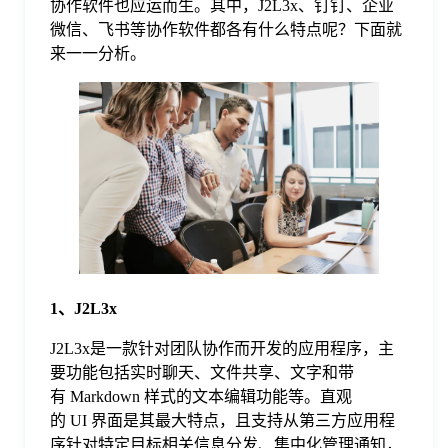
协作软件也应运而生。其中，J2L3x、钉钉、企业
微信、飞书等协作软件都各有什么特点呢？下面就
格
来一一分析。
技
术
常
资
见
讯
问
1、J2L3x
题
J2L3x是一款针对团队协作而开发的应用程序，主
要功能包括实时聊天、文件共享、文字和带
有 Markdown 样式的文本编辑功能等。直观
关
的 UI 界面是其最大特点，且支持从第三方应用程
序针对特定目标相关信息分发、集中化管理通知，