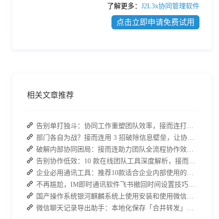
了解更多：
J2L3x协同管理软件
点击立即申请免费试用
相关文章推荐
告别单打独斗：协同工作重塑团队效率，接而连打造数据合规协作空间
部门各自为战？接而连用 3 招破除信息壁垒，让协作效率翻倍
破解内部协同困局：接而连助力团队全流程协作效率翻倍
告别协作低效：10 款在线团队工具深度解析，接而连凭什么脱颖而出？
企业必用通讯工具：推荐10款适合企业内部使用的即时沟通软件
不再尴尬，IM即时通讯软件飞书撤回时间设置技巧分享
国产操作系统银河麒麟系统上使用安装和使用微信的方法
微信聊天记录导出助手：本地化保存「合并转发」的聊天记录