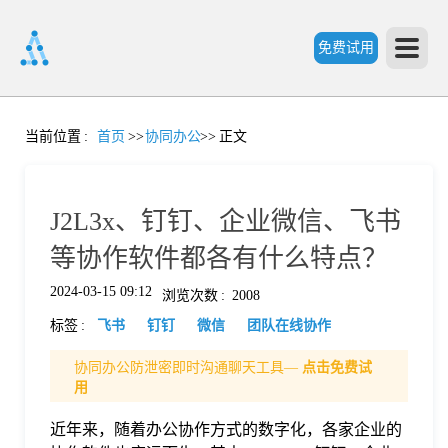
免费试用
首
当前位置
:
首页
>>
协同办公
>>
正文
页
J2L3x、钉钉、企业微信、飞书
产
等协作软件都各有什么特点？
2024-03-15 09:12
浏览次数
:
2008
品
标签
:
飞书
钉钉
微信
团队在线协作
功
协同办公防泄密即时沟通聊天工具—
点击免费试
用
能
近年来，随着办公协作方式的数字化，各家企业的
价