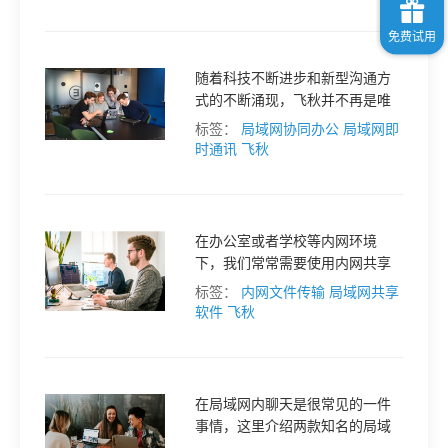
下几个方面来进行权衡优缺点，
以选择适合自己的内部通讯工
具。
随着科技不断进步和新型沟通方
式的不断涌现，飞秋并不再是唯
一靠谱的选择。本篇文章将为你
标签：
局域网协同办公
局域网即
介绍五款能替代飞秋的局域网沟
时通讯
飞秋
通软件，其中包括国内的软件。
在办公室或者学校等内网环境
下，我们常常需要使用内网共享
工具来方便地进行文件传输和消
标签：
内网文件传输
局域网共享
息沟通。其中，内网通、飞秋和
软件
飞秋
飞鸽传书都是常见的工具。
在局域网内聊天是很常见的一件
事情，这里介绍两款知名的局域