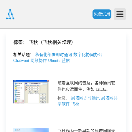
免费试用
首
标签：
飞秋（飞秋相关整理）
页
相关话题：
私有化部署即时通讯
数字化协同办公
Chatwoot
同频协作
Ubuntu
蓝信
产
随着互联网的普及，各种通讯软
件也应运而生，例如 J2L3x、
品
QQ、飞秋等。然而，使用这些软
标签：
局域网即时通讯
局域网共
件时，我们可能会遇到各种问
享软件
飞秋
功
题，例如飞秋无法显示好友在线
状态。
能
价
飞秋作为一款早期的局域网聊天