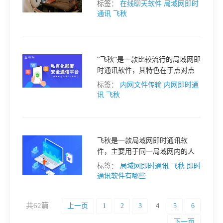
网聊天软件——飞秋和内网通，
标签：
在线聊天软件
局域网即时
并对它们的基本功能进行对比，
通讯
飞秋
最后说一下 J2L3x 这一款全球热
门的团队协作软件。
“飞秋”是一款比较流行的局域网即
时通讯软件，其特色在于点对点
传输文件及文件夹，通讯实时，
标签：
内网文件传输
内网即时通
节省时间，且方便实现沟通。
讯
飞秋
飞秋是一款局域网即时通讯软
件，主要用于同一局域网内的人
员之间进行信息交流和文件共
标签：
局域网即时通讯
飞秋
即时
享。它的功能类似于 QQ，但它更
通讯软件有哪些
注重于稳定性和安全性，因此被
广泛用于企事业单位内部通讯。
共62篇
上一页
1
2
3
4
5
6
下一页