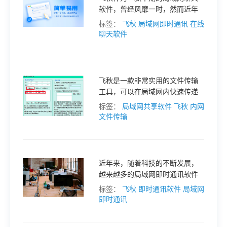
软件，曾经风靡一时，然而近年
格
来已经停止更新。那么，有没有
标签：
飞秋
局域网即时通讯
在线
比飞秋速度更快、更好用的局域
聊天软件
网聊天软件呢？
技
飞秋是一款非常实用的文件传输
术
常
工具，可以在局域网内快速传递
文件。但是，在不同的局域网中
标签：
局域网共享软件
飞秋
内网
资
见
传输文件就需要进行跨网段传
文件传输
输，这对很多小白用户来说可能
会有些困难
讯
问
近年来，随着科技的不断发展，
题
越来越多的局域网即时通讯软件
应运而生。这些软件具有跟飞秋
标签：
飞秋
即时通讯软件
局域网
相似的功能，可以方便地进行局
即时通讯
关
域网内的通讯，无需联网，减少
了信息传输的风险和成本。