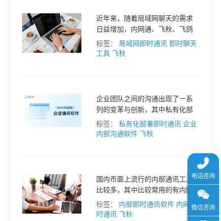
于
近年来，随着局域网聊天的需求
日益增加，内网通、飞秋、飞鸽
我
等局域网聊天软件逐渐成为大众
标签：
局域网即时通讯
即时聊天
选择。
工具
飞秋
们
下
企业团队之间的沟通出现了一系
列的变革与创新，其中私有化部
署的公司内网内部沟通成为了一
标签：
私有化部署即时通讯
企业
载
种趋势。在这个领域内，有一些
内部沟通软件
飞秋
工具和平台，我们将在下文中介
绍这些工具和平台，了解其特点
和优势。
国内市面上流行的内部通讯工具
比较多，其中比较常用的有内网
通、飞秋和飞鸽传书。针对这几
标签：
内部即时通讯软件
内网即
种内部通讯工具，我们可以从如
时通讯
飞秋