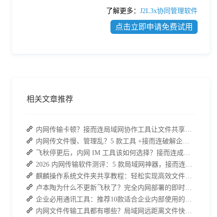
了解更多：
J2L3x协同管理软件
点击立即申请免费试用
相关文章推荐
内网传输卡顿？接而连局域网协作工具让文件共享效率升级
内网传文件慢、管理乱？5 款工具 +接而连破解企业办公传输困局
飞秋停更后，内网 IM 工具该如何选择？接而连成企业新宠
2026 内网传输软件测评：5 款局域网神器，接而连凭实力 C 位出道
麒麟操作系统文件夹共享教程：轻松实现高效文件共享
卢本陶为什么不更新飞秋了？完全内网部署的即时通讯软件推荐
企业必用通讯工具：推荐10款适合企业内部使用的即时沟通软件
内网文件传输工具都有哪些？局域网远距离文件快速传输神器