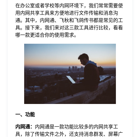
在办公室或者学校等内网环境下，我们常常需要使
格
用内网共享工具来方便地进行文件传输和消息沟
通。其中，内网通、飞秋和飞鸽传书都是常见的工
具。接下来，我们来对这三款工具进行比较，看看
技
哪一款更适合你的使用需求。
术
常
资
见
讯
问
题
一、功能
关
内网通：
内网通是一款功能比较多的内网共享工
具，除了传输文件之外，还支持消息群发、屏幕广