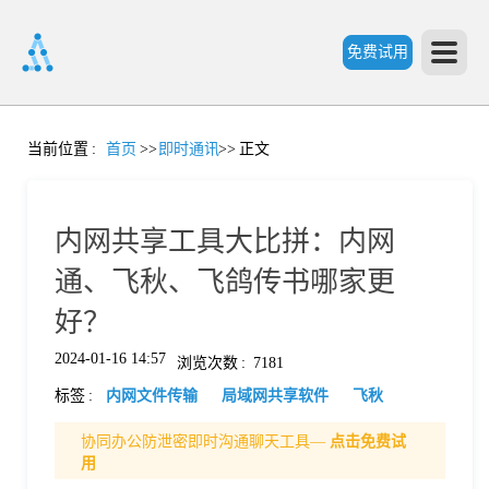
免费试用
首
当前位置
:
首页
>>
即时通讯
>>
正文
页
内网共享工具大比拼：内网
产
通、飞秋、飞鸽传书哪家更
好？
品
2024-01-16 14:57
浏览次数
:
7181
标签
:
内网文件传输
局域网共享软件
飞秋
功
协同办公防泄密即时沟通聊天工具—
点击免费试
用
能
价