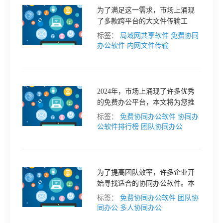
为了满足这一需求，市场上涌现
格
了多款跨平台的大文件传输工
具。本文将为大家推荐三款免费
标签：
局域网共享软件
免费协同
的无损传输软件，帮助你在局域
办公软件
内网文件传输
技
网内轻松共享大文件。
术
常
2024年，市场上涌现了许多优秀
的免费办公平台，本文将为您推
资
见
荐几款最佳的免费协同办公平
标签：
免费协同办公软件
协同办
台，帮助您选择最适合的工具。
公软件排行榜
团队协同办公
讯
问
题
为了提高团队效率，许多企业开
始寻找适合的协同办公软件。本
文将为您推荐几款免费多人协同
标签：
免费协同办公软件
团队协
关
办公软件，帮助您提升团队效
同办公
多人协同办公
率。