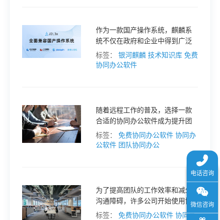
于
作为一款国产操作系统，麒麟系
我
统不仅在政府和企业中得到广泛
应用，也为普通用户提供了丰富
标签：
银河麒麟
技术知识库
免费
的软件生态。本文将为大家介绍
协同办公软件
们
麒麟系统的应用软件大全，并推
荐一些免费的办公软件。
下
随着远程工作的普及，选择一款
合适的协同办公软件成为提升团
载
队效率的关键。
标签：
免费协同办公软件
协同办
公软件
团队协同办公
为了提高团队的工作效率和减少
沟通障碍，许多公司开始使用协
同办公系统。下面将推荐几款免
标签：
免费协同办公软件
协同办