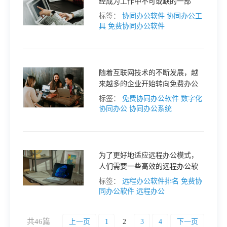
经成为工作中不可或缺的一部
分。随着云计算技术的不断发
标签：
协同办公软件
协同办公工
展，各种免费的协同办公工具也
具
免费协同办公软件
应运而生，为团队协作提供了更
便捷的方式。
随着互联网技术的不断发展，越
来越多的企业开始转向免费办公
平台，以打造数字化智能办公环
标签：
免费协同办公软件
数字化
境。
协同办公
协同办公系统
为了更好地适应远程办公模式，
人们需要一些高效的远程办公软
件来提高工作效率。那么，2024
标签：
远程办公软件排名
免费协
年最新远程办公软件排名前十免
同办公软件
远程办公
费版都有哪些呢？让我们一起来
看看吧！
共46篇
上一页
1
2
3
4
下一页