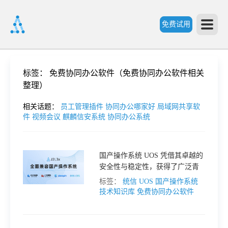
免费试用
首
标签：
免费协同办公软件（免费协同办公软件相关
整理）
页
相关话题：
员工管理插件
协同办公哪家好
局域网共享软
件
视频会议
麒麟信安系统
协同办公系统
产
国产操作系统 UOS 凭借其卓越的
品
安全性与稳定性，获得了广泛青
睐，并且向所有用户永久免费开
标签：
统信 UOS 国产操作系统
功
放。今天，我将手把手带你全程
技术知识库
免费协同办公软件
安装 UOS 国产系统，轻松 5 步，
让你快速上手。
能
价