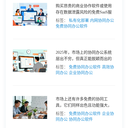
购买昂贵的商业协作软件或使用
格
存在数据泄露风险的免费SaaS服
务，都不是理想的解决方案。幸
标签：
私有化部署
内网协同办公
运的是，市场上涌现了一批支持
免费协同办公软件
技
私有化部署的免费内网协同工
具，它们既能满足企业的协作需
求，又能确保数据完全自主可
术
常
控。
2025年，市场上的协同办公系统
层出不穷，但真正能脱颖而出的
资
见
却寥寥无几。今天，就让我们来
标签：
免费协同办公软件
高效协
盘点一下2025年5款主流协同办公
同办公
企业协同办公
系统，并重点推荐一款极具优势
讯
问
的产品—接而连。
题
市场上还有许多免费的协同工
具，它们同样出色且功能强大，
能够满足不同团队的需求。今
标签：
免费协同办公软件
企业协
关
天，就让我们一起探索这些隐藏
同办公
协同办公软件
在协同世界中的宝藏工具。