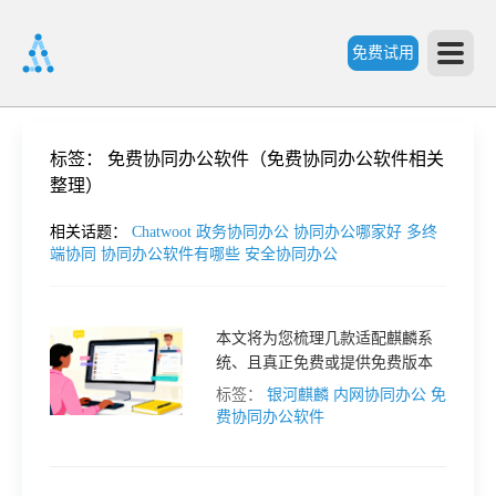
免费试用
首
标签：
免费协同办公软件（免费协同办公软件相关
整理）
页
相关话题：
Chatwoot
政务协同办公
协同办公哪家好
多终
端协同
协同办公软件有哪些
安全协同办公
产
本文将为您梳理几款适配麒麟系
品
统、且真正免费或提供免费版本
的内网聊天软件，并提供实用的
标签：
银河麒麟
内网协同办公
免
功
选型指南。
费协同办公软件
能
价