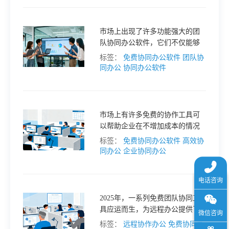
于
市场上出现了许多功能强大的团
我
队协同办公软件，它们不仅能够
有效解决这些问题，而且很多都
标签：
免费协同办公软件
团队协
是免费的！本文将为您介绍 5 款
同办公
协同办公软件
们
免费且功能全面的团队协同办公
软件，帮助您的团队提升协作效
率，释放无限潜力。
下
市场上有许多免费的协作工具可
以帮助企业在不增加成本的情况
载
下提高工作效率。本文将为您介
标签：
免费协同办公软件
高效协
绍一些实用的免费协作工具，并
同办公
企业协同办公
推荐一款强大的协作平台—接而
连。
2025年，一系列免费团队协同工
具应运而生，为远程办公提供了
强大助力。今天，就让我们一起
标签：
远程协作办公
免费协同办