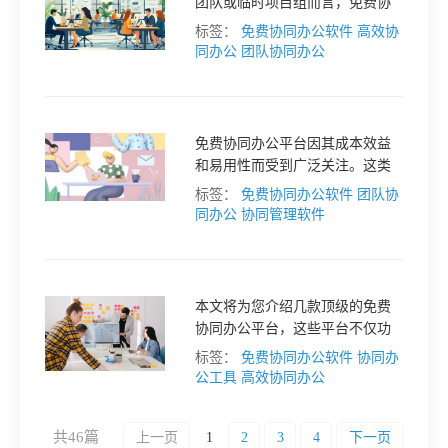
团队或临时项目组而言，免费协
同办公平台不仅能降低成本压
标签：
免费协同办公软件
高效协
力，更能通过高效的信息流转与
同办公
团队协同办公
任务协同，提升团队战斗力。以
下几款经过市场验证的免费工
具，覆盖不同场景需求，助你找
到适配的协作方案。
免费协同办公平台因其成本效益
和易用性而受到广泛关注。这类
平台不仅能够帮助团队降低成
标签：
免费协同办公软件
团队协
本，还能显著提升工作效率。本
同办公
协同管理软件
文将为您推荐几款优秀的免费协
同办公平台，帮助您的团队管理
更加得心应手。
本文将为您介绍几款顶级的免费
协同办公平台，这些平台不仅功
能全面，而且用户友好，能够让
标签：
免费协同办公软件
协同办
您的团队管理更加得心应手。
公工具
高效协同办公
共46篇
上一页
1
2
3
4
下一页