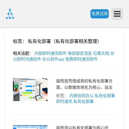
免费试用
首
标签：
私有化部署（私有化部署相关整理）
页
相关话题：
内部即时通讯软件
保存固定消息
石墨文档
办
公即时沟通软件
办公软件app
免费即时通讯软件
产
接而连凭借成熟的私有化部署方
案，以数据本地化为核心、自主
品
可控为保障，精准匹配政务机关
标签：
内网协同办公
私有化部署
内网办公需求，在筑牢数据安全
即时通讯
私有化部署
功
防线的同时，实现高效协同办
公，为智慧政务建设提供坚实支
撑。
能
价
接而连以私有化部署为核心优