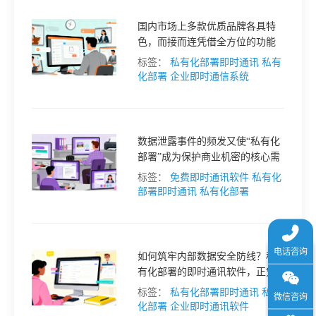
于
国内市场上多款优质品牌各具特
色，而接而连凭借全方位的功能
我
覆盖与灵活适配性，在降本增效
标签：
私有化部署即时通讯
私有
方面表现尤为突出。
化部署
企业即时通信系统
们
下
数据泄露事件的频发又使“私有化
部署”成为保护商业机密的核心需
求。这两种看似矛盾的需求是否
标签：
免费即时通讯软件
私有化
载
能够同时满足？答案是肯定的，
部署即时通讯
私有化部署
而且正成为企业通讯领域的新趋
势。
如何筑牢内部数据安全防线？私
有化部署的即时通讯软件，正凭
借 “数据自主掌控” 的核心优势，
标签：
私有化部署即时通讯
私有
成为企业防范内部泄密的关键选
化部署
企业即时通讯软件