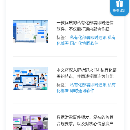
择，而国产优质工具接而连更是
在此领域表现突出。
一款优质的私有化部署即时通信
软件，不仅能打通内部协作壁
垒，更能通过高效客户管理功能
标签：
私有化部署即时通讯
私有
降低运营成本。本文聚焦适配企
化部署
国产化协同软件
业核心需求的国产工具，仅供参
考。
本文将深入解析野火 IM 私有化部
署的特点，并阐述接而连为何能
成为国产协作工具的优选方案。
标签：
私有化部署即时通讯
私有
化部署
即时通讯软件
数据泄露事件频发、复杂的监管
合规要求，以及对核心信息资产