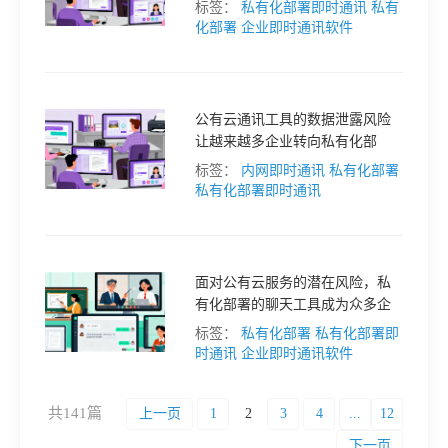
自主权的渴望，共同催生了一个
标签：
私有化部署即时通讯
私有
明确的需求：构建一道由企业自
化部署
企业即时通讯软件
己掌控的“数字围墙”。私有化部署
的聊天工具，正是这道围墙的关
键组成部分。
公有云通讯工具的数据泄露风险
让越来越多企业转向私有化部
署，将通讯系统完全架设在企业
标签：
内网即时通讯
私有化部署
内部服务器上，实现数据自主掌
私有化部署即时通讯
控。本文将手把手带您完成企业
内网即时通讯平台的搭建，并解
析关键决策点。
面对公有云服务的潜在风险，私
有化部署的聊天工具成为众多企
业的“刚需”。但如何避开“部署复
标签：
私有化部署
私有化部署即
杂、体验割裂、运维成本高”的深
时通讯
企业即时通讯软件
坑，选出真正适合自身的解决方
案？
共141篇
上一页
1
2
3
4
...
12
下一页