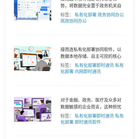
势，将数据完全置于政务机关自
格
主掌控范围，同时构建高效协同
标签：
私有化部署
政务协同办公
体系，完美匹配政务内网办公场
高效协同办公
景需求，成为政务数字化转型的
技
安全可靠之选。
接而连私有化部署协同软件，以
术
常
数据本地存储、自主可控的核心
优势，精准匹配内网办公单位需
标签：
私有化部署即时通讯
私有
资
见
求，在筑牢数据安全防线的同
化部署
内网即时通讯
时，实现高效协同办公，成为内
网办公数字化转型的优选方案。
讯
问
对于金融、政务、医疗及众多对
题
数据敏感的企业而言，这种担忧
正促使他们转向一种更安全、更
标签：
私有化部署即时通讯
私有
自主的解决方案—私有化部署的
化部署
即时通讯软件
关
即时通讯软件。