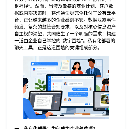
枢神经”。然而，当涉及敏感的商业计划、客户数
格
据或内部决策时，将沟通命脉完全托付于公有云平
台，正让越来越多的企业感到不安。数据泄露事件
频发、复杂的监管合规要求，以及对核心信息资产
技
自主权的渴望，共同催生了一个明确的需求：构建
一道由企业自己掌控的“数字围墙”。私有化部署的
术
常
聊天工具，正是这道围墙的关键组成部分。
资
见
讯
问
题
关
一、私有化部署：为何成为企业必选项？