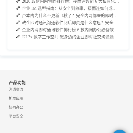
2026 政企内网协同排行榜：接而连领衔 6 大私有化方案，安全与效率双升级
企业 IM 选型指南：从安全到效率，接而连如何成为中大型企业首选
卢本陶为什么不更新飞秋了？完全内网部署的即时通讯软件推荐
政企即时通讯沟通软件阅后即焚是什么意思？安全聊天软件介绍
企业内网即时通讯软件排行榜 6 款内网办公必备软件介绍
J2L3x 数字工作空间:您身边的企业即时社交沟通通讯专家
产品功能
沟通交流
扩展应用
协同办公
平台安全