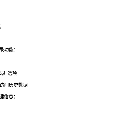
；
录功能：
录"选项
访问历史数据
关键信息：