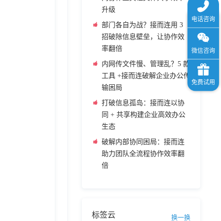
升级
部门各自为战？接而连用 3
招破除信息壁垒，让协作效
率翻倍
内网传文件慢、管理乱？5 款
工具 +接而连破解企业办公传
输困局
打破信息孤岛：接而连以协
同 + 共享构建企业高效办公
生态
破解内部协同困局：接而连
助力团队全流程协作效率翻
倍
标签云
换一换