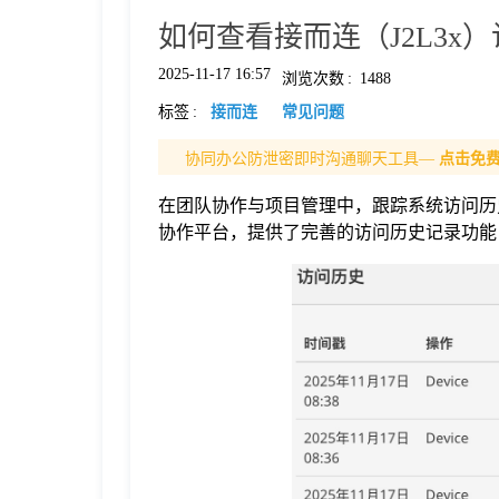
如何查看接而连（J2L3x
格
2025-11-17 16:57
浏览次数
:
1488
标签
:
接而连
常见问题
技
协同办公防泄密即时沟通聊天工具—
点击免
术
常
在团队协作与项目管理中，跟踪系统访问历
协作平台，提供了完善的访问历史记录功能
资
见
讯
问
题
关