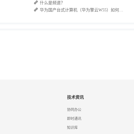
什么是频道？
华为国产台式计算机（华为擎云W55）如何下载 J2L3x 客户端
技术资讯
协同办公
即时通讯
知识库