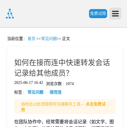
免费试用
首
当前位置
:
首页
>>
常见问题
>>
正文
页
如何在接而连中快速转发会话
产
记录给其他成员？
2025-06-17 16:42
浏览次数
:
1074
品
标签
:
常见问题
接而连
功
协同办公防泄密即时沟通聊天工具—
点击免费试
用
能
在团队协作中，经常需要将会话记录（如文字、图
价