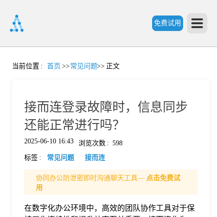
免费试用
首
当前位置
:
首页
>>
常见问题
>>
正文
页
接而连登录故障时，信息同步
产
还能正常进行吗？
2025-06-10 16:43
浏览次数
:
598
品
标签
:
常见问题
接而连
功
协同办公防泄密即时沟通聊天工具—
点击免费试
用
能
在数字化办公环境中，高效的团队协作工具对于保
价