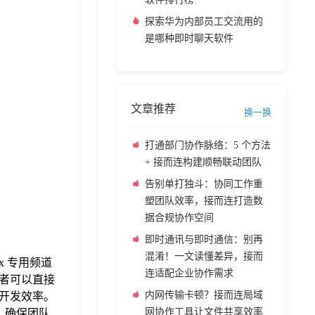
探索华为内部员工交流用的
是哪种即时聊天软件
文章推荐
换一换
打通部门协作脉络：5 个方法
+ 接而连构建顺畅联动团队
告别单打独斗：协同工作重
塑团队效率，接而连打造数
据合规协作空间
即时通讯与即时通信：别再
混淆！一文读懂差异，接而
 专用频道
连适配企业协作需求
者可以直接
内网传输卡顿？接而连局域
开发效率。
网协作工具让文件共享效率
知，确保团队