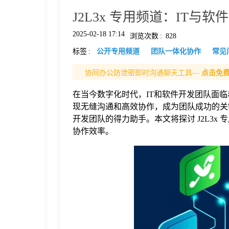
J2L3x 专用频道：IT与
格
2025-02-18 17:14
浏览次数
:
828
标签
:
公开专用频道
团队一体化协作
常见
技
协同办公防泄密即时沟通聊天工具—
点击免
术
常
在当今数字化时代，IT和软件开发团队面
现无缝沟通和高效协作，成为团队成功的关键
资
见
开发团队的得力助手。本文将探讨 J2L3
协作效率。
讯
问
题
关