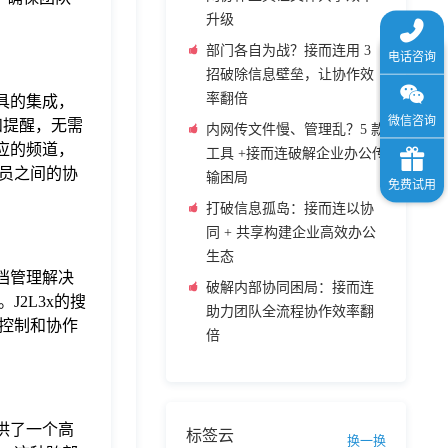
升级
部门各自为战？接而连用 3
招破除信息壁垒，让协作效
率翻倍
具的集成，
知和提醒，无需
内网传文件慢、管理乱？5 款
应的频道，
工具 +接而连破解企业办公传
员之间的协
输困局
打破信息孤岛：接而连以协
同 + 共享构建企业高效办公
生态
档管理解决
破解内部协同困局：接而连
2L3x的搜
助力团队全流程协作效率翻
控制和协作
倍
供了一个高
标签云
换一换