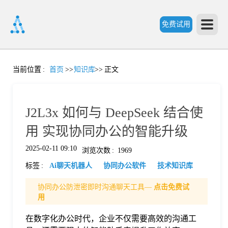
免费试用
首
当前位置
:
首页
>>
知识库
>>
正文
页
J2L3x 如何与 DeepSeek 结合使
产
用 实现协同办公的智能升级
2025-02-11 09:10
浏览次数
:
1969
品
标签
:
Ai聊天机器人
协同办公软件
技术知识库
功
协同办公防泄密即时沟通聊天工具—
点击免费试
用
能
在数字化办公时代，企业不仅需要高效的沟通工
价