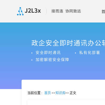
首
政企安全即时通讯办公
页
安全即时通讯
私有化部署
产
加密解密安全保障
品
功
当前位置
:
首页
>>
知识库
>>
正文
能
价