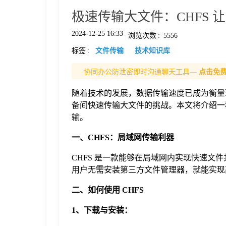
极速传输大文件：CHFS 
格
2024-12-25 16:33
浏览次数
:
5556
标签
:
文件传输
技术知识库
技
协同办公防泄密即时沟通聊天工具—
点击免
术
常
随着技术的发展，数据传输速度已成为衡量
备间快速传输大文件的挑战。本文将介绍一
资
见
输。
一、CHFS：局域网传输利器
讯
问
CHFS 是一款能够在局域网内实现快速
用户无需安装第三方文件管理器，就能实现
题
二、如何使用 CHFS
关
1、下载与安装：