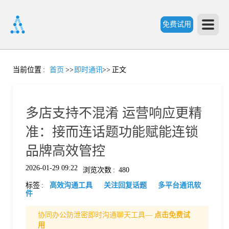
免费试用
首
当前位置
:
首页
>>
即时通讯
>>
正文
页
多店支持不混淆 运营响应更精
产
准：接而连话题功能赋能连锁
品牌高效管控
品
2026-01-29 09:22
浏览次数
:
480
标签
:
高效沟通工具
关注回复话题
多平台通讯软
功
件
协同办公防泄密即时沟通聊天工具—
点击免费试
能
价
用