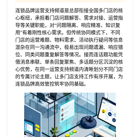
连锁品牌运营支持频道是总部衔接全国多门店的核
格
心枢纽，承担着门店问题解答、需求对接、运营指
导等关键职能，对“问题隔离、响应精准、知识复
技
用”有着刚性核心需求。但传统协同模式下，不同
门店的运营难题、物料需求、活动执行疑问等信息
混杂在同一沟通流中，极易出现问题遗漏、响应错
术
常
位、同类问题重复解答等情况。接而连话题功能凭
借消息串联、单条回复聚焦、多话题分区沉淀的核
资
见
心优势，在同一运营支持频道内清晰划分不同门店
的专属讨论主题，让多门店支持工作有序开展，为
连锁品牌高效管控筑牢协同基础。
讯
问
题
关