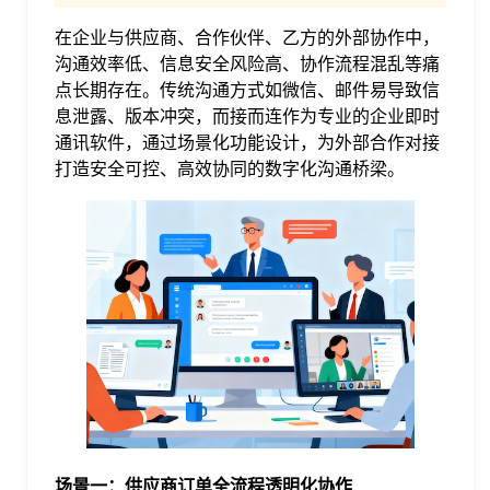
在企业与供应商、合作伙伴、乙方的外部协作中，
格
沟通效率低、信息安全风险高、协作流程混乱等痛
点长期存在。传统沟通方式如微信、邮件易导致信
技
息泄露、版本冲突，而接而连作为专业的企业即时
通讯软件，通过场景化功能设计，为外部合作对接
打造安全可控、高效协同的数字化沟通桥梁。
术
常
资
见
讯
问
题
关
场景一：供应商订单全流程透明化协作