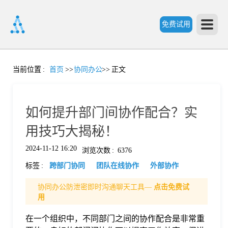
免费试用
首
当前位置
:
首页
>>
协同办公
>>
正文
页
如何提升部门间协作配合？实
产
用技巧大揭秘！
2024-11-12 16:20
浏览次数
:
6376
品
标签
:
跨部门协同
团队在线协作
外部协作
功
协同办公防泄密即时沟通聊天工具—
点击免费试
用
能
在一个组织中，不同部门之间的协作配合是非常重
价