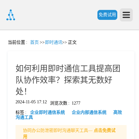
免费试用
首
当前位置
:
首页
>>
即时通讯
>>
正文
页
如何利用即时通信工具提高团
产
队协作效率？探索其无数好
处！
品
2024-11-05 17:12
浏览次数
:
1277
标签
:
企业即时通信系统
企业内部通信系统
高效
功
沟通工具
协同办公防泄密即时沟通聊天工具—
点击免费试
能
价
用