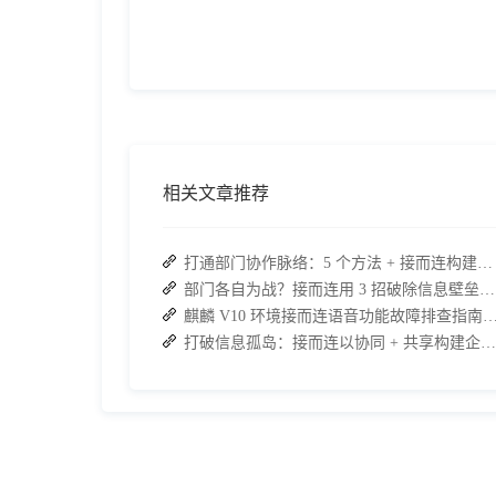
相关文章推荐
打通部门协作脉络：5 个方法 + 接而连构建顺畅联动团队
部门各自为战？接而连用 3 招破除信息壁垒，让协作效率翻倍
麒麟 V10 环境接而连语音功能故障排查指南：快速恢
打破信息孤岛：接而连以协同 + 共享构建企业高效办公生态