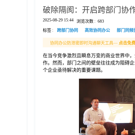
破除隔阂：开启跨部门协
格
2025-08-29 15:44
浏览次数
:
683
标签
:
跨部门协同
高效协同办公
部门同频
技
协同办公防泄密即时沟通聊天工具—
点击免
术
常
在当今竞争激烈且瞬息万变的商业世界中，
作。然而，部门之间的壁垒往往成为阻碍企
资
见
个企业亟待解决的重要课题。
讯
问
题
关