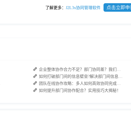
点击立即申
了解更多：
J2L3x协同管理软件
企业整体协作合力不足？部门协同差？我们来帮您攻破！
如何打破部门间的信息壁垒?解决部门间信息障碍
复高效协作
团队在线协作攻略：多人如何高效协同完成任务？
如何提升部门间协作配合？实用技巧大揭秘！