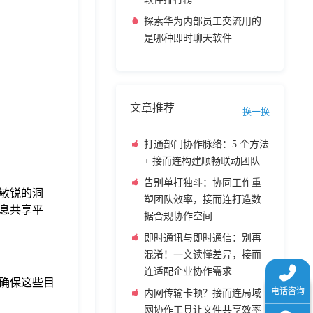
探索华为内部员工交流用的
是哪种即时聊天软件
文章推荐
换一换
打通部门协作脉络：5 个方法
+ 接而连构建顺畅联动团队
告别单打独斗：协同工作重
敏锐的洞
塑团队效率，接而连打造数
息共享平
据合规协作空间
即时通讯与即时通信：别再
混淆！一文读懂差异，接而
连适配企业协作需求
确保这些目
内网传输卡顿？接而连局域
网协作工具让文件共享效率