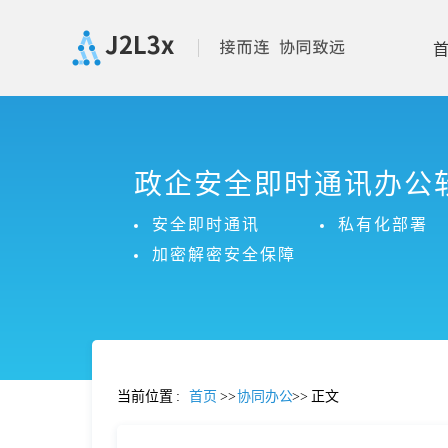
首
政企安全即时通讯办公
页
安全即时通讯
私有化部署
产
加密解密安全保障
品
功
当前位置
:
首页
>>
协同办公
>>
正文
能
价