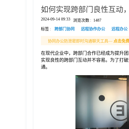
如何实现跨部门良性互动
格
2024-09-14 09:33
浏览次数
:
1487
标签
:
跨部门协同
远程协作办公
远程办公
技
协同办公防泄密即时沟通聊天工具—
点击免
术
常
在现代企业中，跨部门合作已经成为提升团
实现良性的跨部门互动并不容易。为了打破
资
见
通。
讯
问
题
关