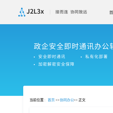
首
政企安全即时通讯办公
页
安全即时通讯
私有化部署
产
加密解密安全保障
品
功
当前位置
:
首页
>>
协同办公
>>
正文
能
价