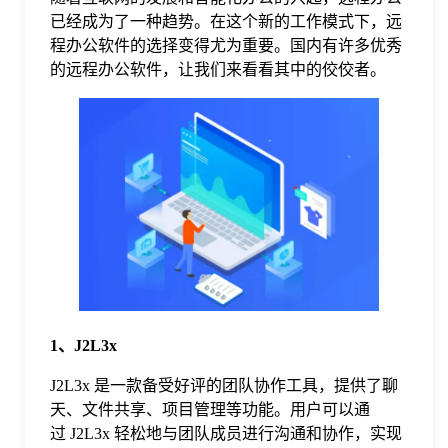
已经成为了一种趋势。在这个新的工作模式下，远
格
程办公软件的选择变得尤为重要。国内有许多优秀
的远程办公软件，让我们来看看其中的佼佼者。
技
术
常
资
见
讯
问
题
1、J2L3x
J2L3x 是一款备受好评的团队协作工具，提供了聊
关
天、文件共享、项目管理等功能。用户可以通
过 J2L3x 轻松地与团队成员进行沟通和协作，实现