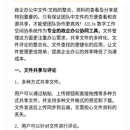
政企办公中文件/文档的整合、资料的查看及分享是
格
特别重要的。只有保证团队中文件的方便查看和资
源共享，才能使团队协作更高效！J2L3x 数字工作
技
空间协系统作为
专业的政企办公协同工具
，
文件管
理这方面更注重办公需求，共享文件的多样化、文
件评论的整合化、文件查找的便捷化的应用，让文
术
常
件管理更佳简单，提高企业办公的效率降低了沟通
成本。
资
见
一
、
文件共享与评论
讯
1、多种方式共享文件。
问
用户可以通过粘贴、上传按钮和直接拖拽等多种方
题
式共享文件，并支持多种文件格式的预览和下载。
文件发送后上传同步到云端，无需担心文件资料的
丢失。
关
2、用户可以针对文件进行评论。