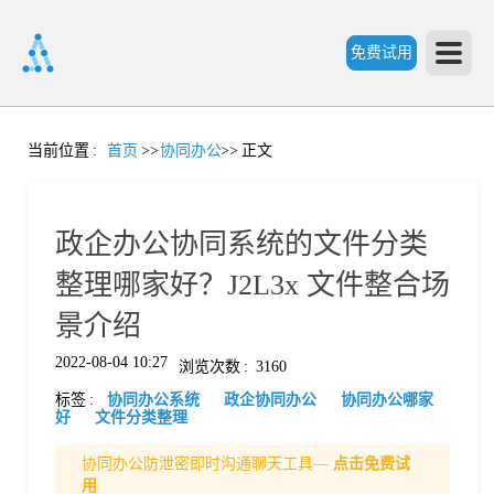
免费试用
首
当前位置
:
首页
>>
协同办公
>>
正文
页
政企办公协同系统的文件分类
产
整理哪家好？J2L3x 文件整合场
景介绍
品
2022-08-04 10:27
浏览次数
:
3160
标签
:
协同办公系统
政企协同办公
协同办公哪家
功
好
文件分类整理
协同办公防泄密即时沟通聊天工具—
点击免费试
能
价
用