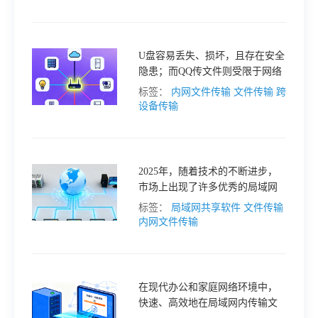
的优势，一款优秀的局域网传文
件软件是必不可少的。本文将探
讨局域网传文件软件的重要性，
并推荐一款备受好评的工具—接
U盘容易丢失、损坏，且存在安全
而连。
隐患；而QQ传文件则受限于网络
速度和文件大小限制。因此，寻
标签：
内网文件传输
文件传输
跨
找一种更高效、更安全的内网传
设备传输
输工具显得尤为重要。
2025年，随着技术的不断进步，
市场上出现了许多优秀的局域网
文件传输工具。以下是一些值得
标签：
局域网共享软件
文件传输
推荐的工具，帮助你在选择时更
内网文件传输
加得心应手。
在现代办公和家庭网络环境中，
快速、高效地在局域网内传输文