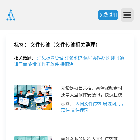
免费试用
首
标签：
文件传输（文件传输相关整理）
页
相关话题：
消息标签管理
订餐系统
远程协作办公
即时通
讯厂商
企业工作群软件
接而连
产
无论是项目文档、高清视频素材
还是大型软件安装包，快速且稳
品
定地在局域网内传输这些文件对
标签：
内网文件传输
局域网共享
于提高工作效率至关重要。本文
软件
文件传输
功
将为你推荐几款专为局域网高速
环境设计的大文件传输工具，仅
供参考。
能
价
面对众多的远程大文件传输软