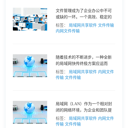
于
文件管理成为了企业办公中不可
或缺的一环。一个高效、稳定的
我
局域网文件管理工具不仅能提升
标签：
局域网共享软件
文件传输
工作效率，还能确保文件的安全
内网文件传输
性和可追溯性。今天，我们将实
们
测 5 款专业局域网文件管理工
具，帮助你找到最适合的那一
个。
下
随着技术的不断进步，一种全新
的局域网快传终极方案应运而
生，它能够彻底改变这一现状，
标签：
局域网共享软件
内网文件
载
让内部文件共享变得如本地复制
传输
文件传输
般流畅。
局域网（LAN）作为一个相对封
闭的网络环境，为企业和团队提
供了一个高效、安全的文件共享
标签：
局域网共享软件
内网文件
平台。然而，要充分利用局域网
传输
文件传输