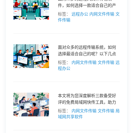
件，如何选择一款适合自己的产
格
品呢？本文将为你提供一份详细
标签：
远程办公
内网文件传输
文
的选型指南与避坑建议，助你轻
件传输
松找到心仪的大文件传输软件。
技
面对众多的远程传输系统，如何
术
常
选择最适合自己的呢？以下几点
关键要素，将帮助你做出明智的
标签：
内网文件传输
文件传输
远
资
见
决策。
程办公
讯
问
本文将为您深度解析三款备受好
题
评的免费局域网快传工具，助力
您在局域网环境中畅享极速传输
标签：
内网文件传输
文件传输
局
体验。
域网共享软件
关