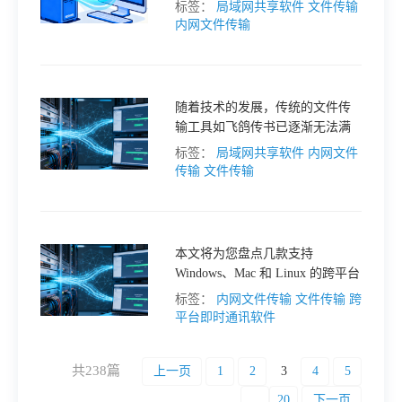
件是提升工作效率和协作便利性
标签：
局域网共享软件
文件传输
的关键。本文将为您详细介绍多
内网文件传输
种局域网快速传输文件的方法及
其实现方式，帮助您轻松实现极
速文件互传。
随着技术的发展，传统的文件传
输工具如飞鸽传书已逐渐无法满
足现代企业的需求。本文将盘点 5
标签：
局域网共享软件
内网文件
款现代局域网文件传输工具，仅
传输
文件传输
供参考。
本文将为您盘点几款支持
Windows、Mac 和 Linux 的跨平台
内网文件传输工具，仅供参考。
标签：
内网文件传输
文件传输
跨
平台即时通讯软件
共238篇
上一页
1
2
3
4
5
...
20
下一页