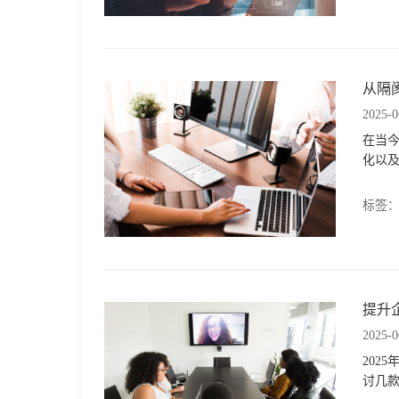
格
从隔
技
2025-0
在当
术
常
化以
资
见
标签
讯
问
题
提升
2025-0
关
202
讨几