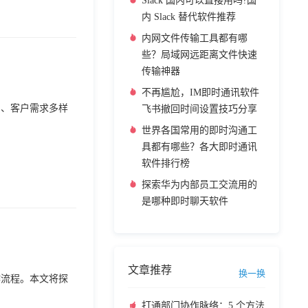
Slack 国内可以直接用吗?国
内 Slack 替代软件推荐
内网文件传输工具都有哪
些？局域网远距离文件快速
传输神器
不再尴尬，IM即时通讯软件
剧、客户需求多样
飞书撤回时间设置技巧分享
世界各国常用的即时沟通工
具都有哪些？各大即时通讯
软件排行榜
探索华为内部员工交流用的
是哪种即时聊天软件
文章推荐
换一换
作流程。本文将探
打通部门协作脉络：5 个方法