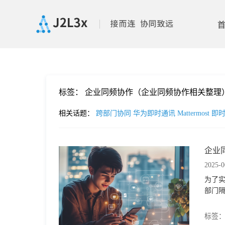
首
标签：
企业同频协作（企业同频协作相关整理
页
相关话题：
跨部门协同
华为即时通讯
Mattermost
即
产
企业
品
2025-0
为了
功
部门
能
价
标签