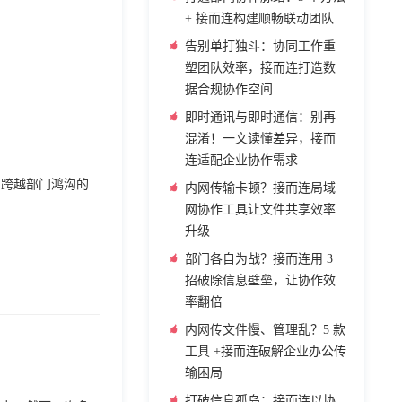
+ 接而连构建顺畅联动团队
告别单打独斗：协同工作重
塑团队效率，接而连打造数
据合规协作空间
即时通讯与即时通信：别再
混淆！一文读懂差异，接而
连适配企业协作需求
。跨越部门鸿沟的
内网传输卡顿？接而连局域
网协作工具让文件共享效率
升级
部门各自为战？接而连用 3
招破除信息壁垒，让协作效
率翻倍
内网传文件慢、管理乱？5 款
工具 +接而连破解企业办公传
输困局
打破信息孤岛：接而连以协