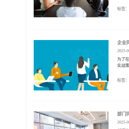
于
标签
我
们
企业
2025-0
下
为了
实战
载
标签
部门
2025-0