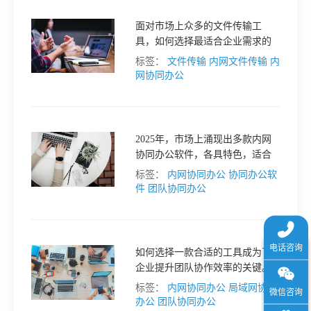
于
面对市场上众多的文件传输工
具，如何选择最适合企业需求的
我
解决方案呢？本文将为您介绍几
标签：
文件传输
内网文件传输
内
款优秀的局域网文件传输工具，
网协同办公
并结合团队协作需求，提供综合
们
性的建议。
下
2025年，市场上涌现出多款内网
协同办公软件，各具特色，适合
不同规模和需求的团队。本文将
标签：
内网协同办公
协同办公软
载
对几款主流的协同办公软件进行
件
团队协同办公
分析，帮助你找到最适合你团队
的解决方案。
如何选择一款合适的工具成为了
企业提升团队协作效率的关键。
本文将对2025年备受关注的内网
标签：
内网协同办公
局域网协同
协同办公软件进行深度评测，帮
办公
团队协同办公