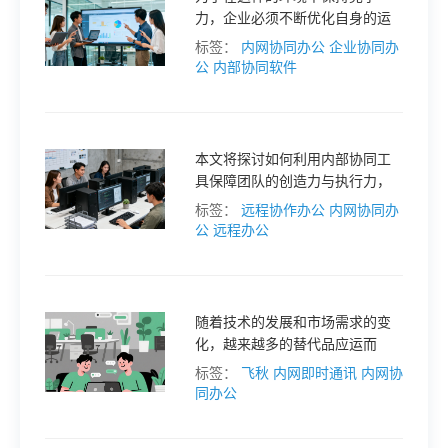
力，企业必须不断优化自身的运
格
营模式。而内部协同作为一种有
标签：
内网协同办公
企业协同办
效的管理策略，正逐渐成为企业
公
内部协同软件
实现降本增效和加速创新的关键
技
因素。
本文将探讨如何利用内部协同工
术
常
具保障团队的创造力与执行力，
并推荐一款适合远程办公的协同
标签：
远程协作办公
内网协同办
资
见
工具—接而连。
公
远程办公
讯
问
随着技术的发展和市场需求的变
题
化，越来越多的替代品应运而
生。本文将对飞秋的替代品进行
标签：
飞秋
内网即时通讯
内网协
全方位解析，帮助企业和团队找
同办公
关
到更适合的内网协作工具。