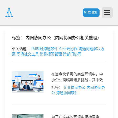
免费试用
首
标签：
内网协同办公（内网协同办公相关整理）
页
相关话题：
IM即时沟通软件
企业云协作
沟通问题解决方
案
职场社交工具
消息标签管理
跨部门协同
产
在当今快节奏的商业环境中，中
小企业面临着诸多挑战，其中效
品
率提升是关键之一。
标签：
企业协同办公
内网协同办
公
沟通协同软件
功
能
价
为了在这样的环境中保持竞争