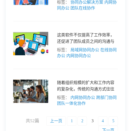
间的协作效率大打折扣。因此，
标签：
协同办公解决方案
内网协
打破信息孤岛，构建一个高效的
同办公
团队在线协作
内网协同系统，成为了企业提升
竞争力的关键。
这类软件不仅提高了工作效率，
还促进了团队成员之间的沟通与
协作。本文将评测五款热门的内
标签：
局域网协同办公
在线协同
网办公工具，帮助您选择最适合
办公
内网协同办公
的解决方案。
随着组织规模的扩大和工作内容
的复杂化，传统的沟通方式往往
难以满足快速变化的需求。因
标签：
内网协同办公
跨部门协同
此，探索全面协作的有效路径，
团队一体化协作
成为了企业管理者亟待解决的问
题。
共52篇
上一页
1
2
3
4
5
下一页