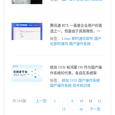
分国产PC操作系统概念龙头股的
概览：
腾讯通 RTX 一直是企业用户的首
选之一，但是由于其局限性，一
些企业开始寻找专为企业定制的
标签：
Linux 即时通讯软件
国产
替代方案。
化即时通讯
国产操作系统
统信 UOS 和鸿蒙 OS 作为国产操
作系统的代表，各自在系统架
构、内核、兼容性、生态以及安
标签：
统信 UOS 国产操作系统
全性和性能上展现出独特的优
国产操作系统
技术知识库
势。
共184篇
上一页
1
...
9
10
11
12
13
...
16
下一页