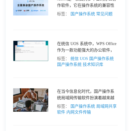
作软件，它在操作系统的兼容性
格
方面表现出色，能够满足不同用
标签：
国产操作系统
常见问题
户的需求。
技
在统信 UOS 系统中，WPS Office
术
常
作为一款功能强大的办公软件，
能够帮助用户高效地处理文档、
标签：
统信 UOS 国产操作系统
表格和演示文稿。
国产操作系统
技术知识库
资
见
讯
问
在当今信息化时代，国产操作系
统局域网传输软件扮演着越来越
题
重要的角色。它们不仅能够实现
标签：
国产操作系统
局域网共享
内部信息的快速共享，还能显著
软件
内网文件传输
提升团队协作效率。
关