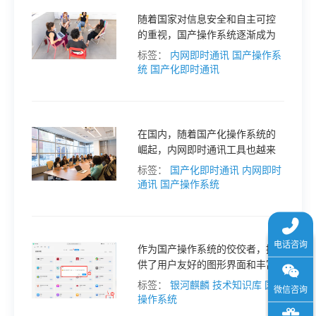
于
随着国家对信息安全和自主可控
的重视，国产操作系统逐渐成为
企业和机构的首选。在这一背景
我
标签：
内网即时通讯
国产操作系
下，兼容国产系统的内网通讯软
统
国产化即时通讯
件也日益受到关注。
们
在国内，随着国产化操作系统的
下
崛起，内网即时通讯工具也越来
越受到企业的关注和青睐。本文
标签：
国产化即时通讯
内网即时
载
将围绕“深入了解国产化操作系统
通讯
国产操作系统
下内网即时通讯的优势与特色”展
开探讨。
作为国产操作系统的佼佼者，提
供了用户友好的图形界面和丰富
的软件生态。在使用过程中，用
标签：
银河麒麟
技术知识库
国产
户可能会面临需要卸载软件的情
操作系统
况。