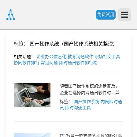
免费试用
首
标签：
国产操作系统（国产操作系统相关整理）
页
相关话题：
企业办公信息化
教育沟通软件
职场社交工具
协同软件排行
常见问题
即时通讯软件排行榜
产
随着国产操作系统的逐步普及，
企业在选择内网通讯软件时，兼
品
容性成为了一个不可忽视的重要
标签：
国产操作系统
内网即时通
因素。
讯
即时沟通工具
功
能
价
J2L3x是一款支持多平台的办公协