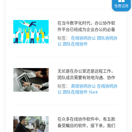
在当今数字化时代，办公协作软
件平台已经成为企业办公的必备
工具。它们不仅可以帮助团队成
标签：
在线协同办公
团队协同办
员高效地沟通和协作，还能提升
公
团队在线协作
工作效率和团队协作能力。
无论是在办公室还是远程工作，
团队成员需要有效地沟通、协作
和共享信息。而在线协作平台的
标签：
高效协同办公
在线协同办
出现，为团队提供了更便捷、高
公
团队在线协作
Slack
效的工作方式。
在众多在线协作软件中，有五款
备受瞩目的软件，接下来，我们