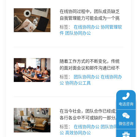
于
在线协同过程中，团队成员缺乏
自我管理能力可能会成为一个挑
我
战，影响团队的工作效率和合
标签：
在线协同办公
协同管理软
作。那么，我们应该如何应对团
件
团队协同办公
队成员缺乏自我管理能力的挑战
们
呢？
下
随着工作方式的不断变化，传统
的面对面会议和邮件沟通已经不
能满足团队高效协作的需求。
标签：
团队协同办公
在线协同办
载
公
协同办公工具
在当今社会，团队合作已经成为
各行各业中不可或缺的一部分。
随着科技的不断发展，团队合作
标签：
在线协同办公
团队协同办
也在不断升级和完善。
公
高效协同办公