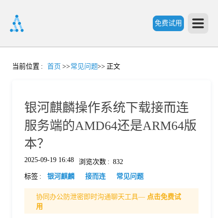
免费试用
首
当前位置
:
首页
>>
常见问题
>>
正文
页
银河麒麟操作系统下载接而连
产
服务端的AMD64还是ARM64版
本？
品
2025-09-19 16:48
浏览次数
:
832
标签
:
银河麒麟
接而连
常见问题
功
协同办公防泄密即时沟通聊天工具—
点击免费试
用
能
价