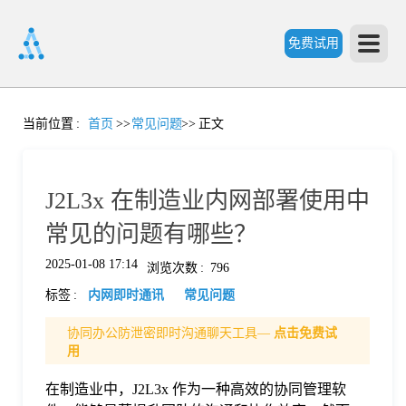
免费试用
首
当前位置
:
首页
>>
常见问题
>>
正文
页
J2L3x 在制造业内网部署使用中
产
常见的问题有哪些？
2025-01-08 17:14
浏览次数
:
796
品
标签
:
内网即时通讯
常见问题
功
协同办公防泄密即时沟通聊天工具—
点击免费试
用
能
在制造业中，J2L3x 作为一种高效的协同管理软
价