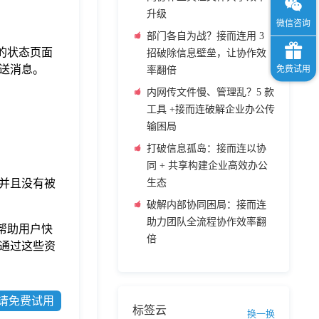
升级
部门各自为战？接而连用 3
 的状态页面
招破除信息壁垒，让协作效
送消息。
率翻倍
内网传文件慢、管理乱？5 款
工具 +接而连破解企业办公传
输困局
打破信息孤岛：接而连以协
同 + 共享构建企业高效办公
，并且没有被
生态
破解内部协同困局：接而连
助力团队全流程协作效率翻
帮助用户快
倍
。通过这些资
请免费试用
标签云
换一换