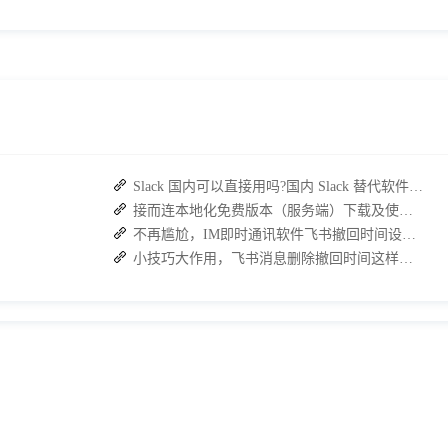
Slack 国内可以直接用吗?国内 Slack 替代软件推荐
接而连本地化免费版本（服务端）下载及使用操作手册
不再尴尬，IM即时通讯软件飞书撤回时间设置技巧分享
小技巧大作用，飞书消息删除撤回时间这样设置