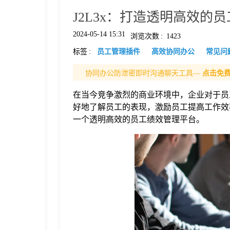
J2L3x：打造透明高效的
格
2024-05-14 15:31
浏览次数
:
1423
标签
:
员工管理插件
高效协同办公
常见问
技
协同办公防泄密即时沟通聊天工具—
点击免
术
常
在当今竞争激烈的商业环境中，企业对于员
好地了解员工的表现，激励员工提高工作效率
资
见
一个透明高效的员工绩效管理平台。
讯
问
题
关