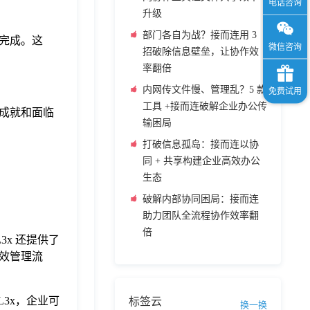
升级
部门各自为战？接而连用 3
来完成。这
招破除信息壁垒，让协作效
率翻倍
内网传文件慢、管理乱？5 款
工具 +接而连破解企业办公传
的成就和面临
输困局
打破信息孤岛：接而连以协
同 + 共享构建企业高效办公
生态
破解内部协同困局：接而连
助力团队全流程协作效率翻
倍
3x 还提供了
效管理流
L3x，企业可
标签云
换一换