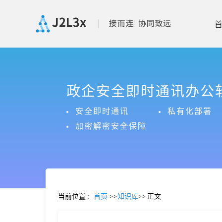
首
政企安全即时通讯办公
页
安全即时通讯
私有化部署
产
加密解密安全保障
品
功
当前位置
:
首页
>>
知识库
>>
正文
能
价