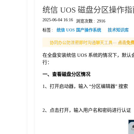
统信 UOS 磁盘分区操作指
格
2025-06-04 16:16
浏览次数
:
2916
标签
:
统信 UOS 国产操作系统
技术知识库
技
协同办公防泄密即时沟通聊天工具—
点击免
术
常
在全盘安装统信 UOS 系统的情况下，默
行：
资
见
一、查看磁盘分区情况
讯
问
1、打开启动器，输入 “分区编辑器” 搜索
题
2、点击打开，输入用户名和密码进行认证
关