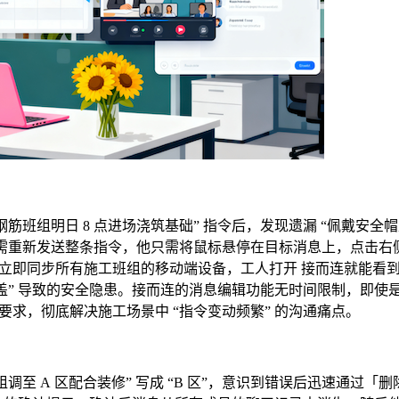
筋班组明日 8 点进场浇筑基础” 指令后，发现遗漏 “佩戴安全
无需重新发送整条指令，他只需将鼠标悬停在目标消息上，点击右
立即同步所有施工班组的移动端设备，工人打开 接而连就能看
盖” 导致的安全隐患。接而连的消息编辑功能无时间限制，即使
求，彻底解决施工场景中 “指令变动频繁” 的沟通痛点。
调至 A 区配合装修” 写成 “B 区”，意识到错误后迅速通过「