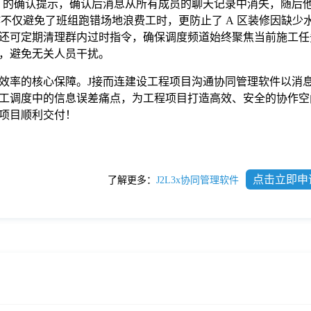
” 的确认提示，确认后消息从所有成员的聊天记录中消失，随后
不仅避免了班组跑错场地浪费工时，更防止了 A 区装修因缺少
还可定期清理群内过时指令，确保调度频道始终聚焦当前施工任
，避免无关人员干扰。
效率的核心保障。J接而连建设工程项目沟通协同管理软件以消
工调度中的信息误差痛点，为工程项目打造高效、安全的协作空
项目顺利交付！
点击立即申
了解更多：
J2L3x协同管理软件