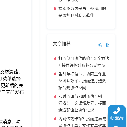
探索华为内部员工交流用的
是哪种即时聊天软件
文章推荐
换一换
打通部门协作脉络：5 个方法
+ 接而连构建顺畅联动团队
帽及防滑鞋、
告别单打独斗：协同工作重
侧菜单选择
塑团队效率，接而连打造数
到更新后的完
据合规协作空间
是三天前发布
即时通讯与即时通信：别再
混淆！一文读懂差异，接而
连适配企业协作需求
内网传输卡顿？接而连局域
删除消息」功
网协作工具让文件共享效率