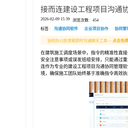
接而连建设工程项目沟通
格
2026-02-09 15:39
浏览次数
:
454
标签
:
沟通协同软件
企业项目协作
协同管
技
协同办公防泄密即时沟通聊天工具—
点击免
术
常
在建筑施工调度场景中，指令的精准性直接
安全注意事项或误发班组安排，只能通过重
资
见
连作为专业的建设工程项目沟通协同管理软
境，确保施工团队始终基于准确指令高效执
讯
问
题
关