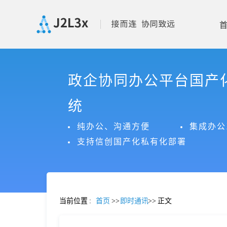
首
政企协同办公平台国产
页
统
产
纯办公、沟通方便
集成办公
支持信创国产化私有化部署
品
功
当前位置
:
首页
>>
即时通讯
>>
正文
能
价