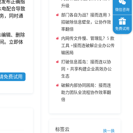
他发布正确指
升级
水电配合导致
部门各自为战？接而连用 3
务，同时通
招破除信息壁垒，让协作效
率翻倍
息编辑、删除
内网传文件慢、管理乱？5 款
间。立即体
工具 +接而连破解企业办公传
输困局
打破信息孤岛：接而连以协
同 + 共享构建企业高效办公
生态
请免费试用
破解内部协同困局：接而连
助力团队全流程协作效率翻
倍
标签云
换一换