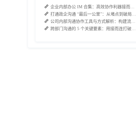
企业内部办公 IM 合集：高效协作利器接而连领衔推荐
打通政企沟通 “最后一公里”：从堵点到破局的路径解析
公司内部沟通协作工具与方式解析：构建流畅办公环境
跨部门沟通的 5 个关键要素：用接而连打破协作壁垒