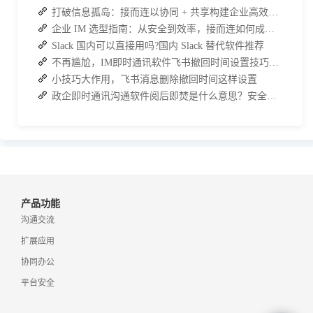
打破信息孤岛：接而连以协同 + 共享构建企业高效办公生态
企业 IM 选型指南：从安全到效率，接而连如何成为中大型企业首选
Slack 国内可以直接用吗?国内 Slack 替代软件推荐
不再尴尬，IM即时通讯软件飞书撤回时间设置技巧分享
小技巧大作用，飞书消息删除撤回时间这样设置
政企即时通讯沟通软件阅后即焚是什么意思？安全聊天软件介绍
产品功能
沟通交流
扩展应用
协同办公
平台安全