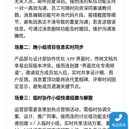
无关人员，邮件回复滞后。接而连的私信功能支持
于
一对一高效沟通，员工可随时向资深同事请教问
题，消息编辑功能可补充代码片段、报错截图等细
我
节，避免因表达不清导致的重复沟通；若发送错误
信息，可通过消息删除功能及时撤回，维护沟通准
确性。
们
场景二：跨小组项目信息实时同步
下
产品部与设计部协作优化 APP 界面时，传统文档共
享易出现版本冲突。接而连创建 “界面优化专用频
道”，邀请双方成员加入后，实时共享设计稿、用
载
户反馈。消息置顶功能将迭代里程碑、评审时间固
定显示，避免成员遗漏关键节点。
场景三：临时协作小组快速组建与解散
运营部需紧急策划热点营销活动，需临时协调文
案、设计、推广同事。接而连的讨论组功能支持快
速创建 3-7 人临时小组，实时共享活动方案、素