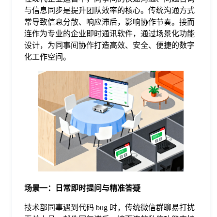
与信息同步是提升团队效率的核心。传统沟通方式
格
常导致信息分散、响应滞后，影响协作节奏。接而
连作为专业的企业即时通讯软件，通过场景化功能
设计，为同事间协作打造高效、安全、便捷的数字
技
化工作空间。
术
常
资
见
讯
问
题
场景一：日常即时提问与精准答疑
关
技术部同事遇到代码 bug 时，传统微信群聊易打扰