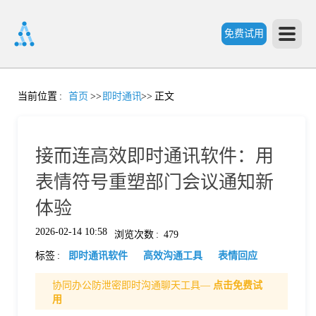
免费试用
首
当前位置
:
首页
>>
即时通讯
>>
正文
页
接而连高效即时通讯软件：用
产
表情符号重塑部门会议通知新
体验
品
2026-02-14 10:58
浏览次数
:
479
标签
:
即时通讯软件
高效沟通工具
表情回应
功
协同办公防泄密即时沟通聊天工具—
点击免费试
用
能
价