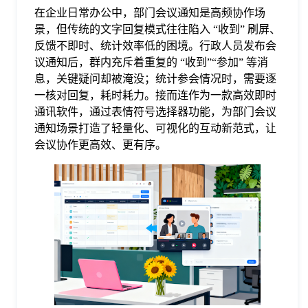
在企业日常办公中，部门会议通知是高频协作场
格
景，但传统的文字回复模式往往陷入 “收到” 刷屏、
反馈不即时、统计效率低的困境。行政人员发布会
议通知后，群内充斥着重复的 “收到”“参加” 等消
技
息，关键疑问却被淹没；统计参会情况时，需要逐
一核对回复，耗时耗力。接而连作为一款高效即时
术
通讯软件，通过表情符号选择器功能，为部门会议
常
通知场景打造了轻量化、可视化的互动新范式，让
会议协作更高效、更有序。
资
见
讯
问
题
关