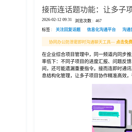
接而连话题功能：让多子
格
2026-02-12 09:31
浏览次数
:
467
标签
:
关注回复话题
信息化沟通平台
沟通
技
协同办公防泄密即时沟通聊天工具—
点击免
术
常
在企业综合项目管理中，同一频道内同步推
率低下：不同子项目的进度汇报、问题反馈
资
见
间，还可能遗漏重要指令。接而连即时通讯
息结构化管理，让多子项目协作精准高效，
讯
问
题
关