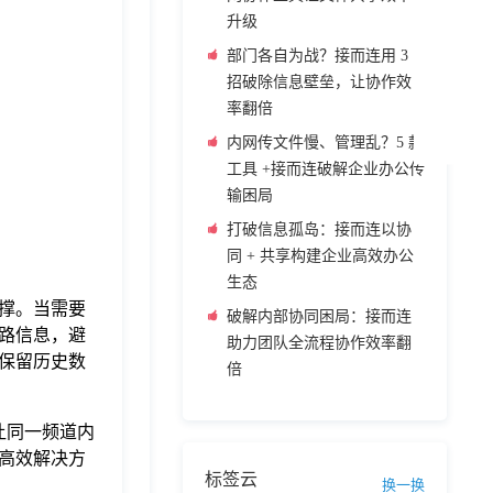
升级
部门各自为战？接而连用 3
招破除信息壁垒，让协作效
率翻倍
内网传文件慢、管理乱？5 款
工具 +接而连破解企业办公传
输困局
打破信息孤岛：接而连以协
同 + 共享构建企业高效办公
生态
撑。当需要
破解内部协同困局：接而连
路信息，避
助力团队全流程协作效率翻
保留历史数
倍
，让同一频道内
高效解决方
标签云
换一换