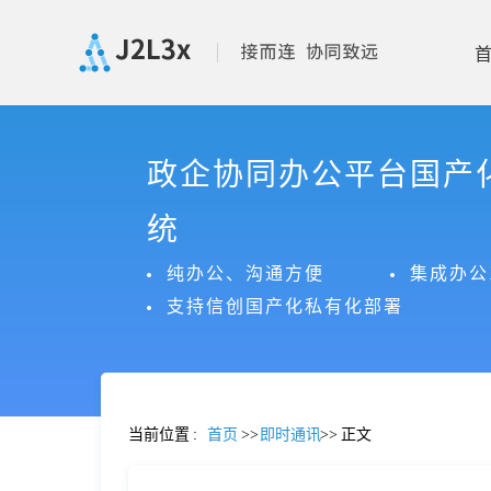
首
政企协同办公平台国产
页
统
产
纯办公、沟通方便
集成办公
支持信创国产化私有化部署
品
功
当前位置
:
首页
>>
即时通讯
>>
正文
能
价